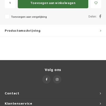
Ineos
Toevoegen aan winkelwagen
Infiniti
Delen:
Toevoegen aan vergelijking
Jagua
Productomschrijving
Jeep
Kia
Land 
Volg ons
Lexus
Lynk 
Contact
Mazd
Klantenservice
Merc