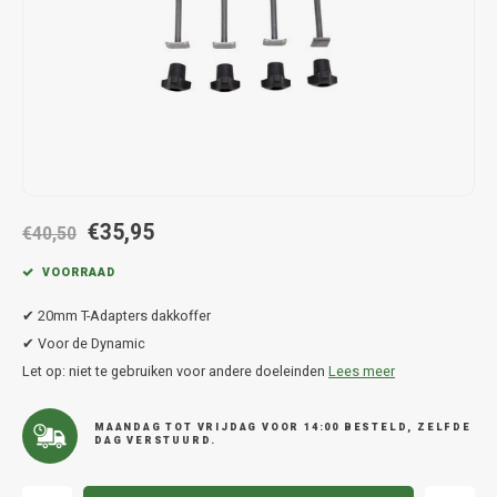
Hond
Trolleys
Chrys
Thule 
Fietskoffer
Hand, Heup en Body tassen
Citro
Thule
PickUp rek
Accessoires voor bij de tas
Cupra
Thule
Dakkoffertassen
Dacia
Thule
€35,95
Dodg
€40,50
VOORRAAD
Fiat
✔ 20mm T-Adapters dakkoffer
Ford
✔ Voor de Dynamic
Let op: niet te gebruiken voor andere doeleinden
Lees meer
Hond
MAANDAG TOT VRIJDAG VOOR 14:00 BESTELD, ZELFDE
DAG VERSTUURD.
Hyund