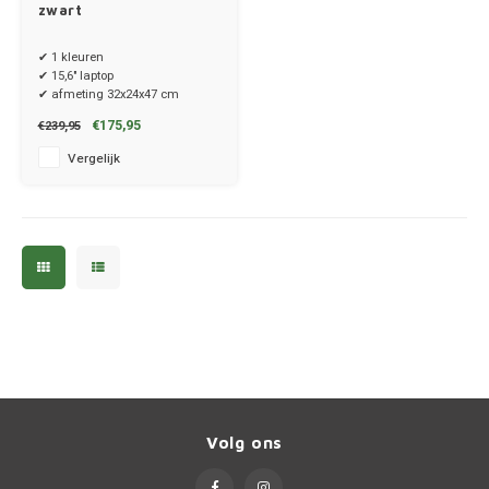
Ineos
zwart
✔ 1 kleuren
Infiniti
✔ 15,6" laptop
✔ afmeting 32x24x47 cm
Jagua
€175,95
€239,95
Vergelijk
Jeep
Kia
Land 
Lexus
Lynk 
Mazd
Volg ons
Merc