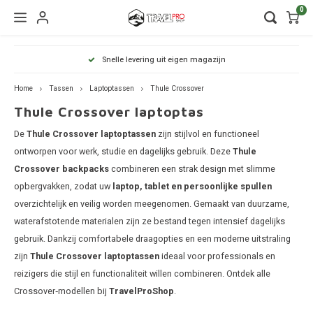
0
Hoofdmenu / wintersport
Hoofdmenu / onderdelen
Hoofdmenu / watersport
Hoofdmenu / vervoer
Hoofdmenu / tassen
Hoofdmenu / fietsen
Hoofdmenu
Hoofdmenu
Hoofdmenu
Snelle levering uit eigen magazijn
kinderdrager
Wintersport
Onderdelen
Watersport
Vervoer
Fietsen
Tassen
Home
Tassen
Laptoptassen
Thule Crossover
Thule Crossover laptoptas
Dakdragers
Wandelrugzakken
Fietsendragers
Skibox
Sup dragers
Dakdrager onderdelen
Aiway
Duffel
Dak f
Thule 
Thule
De
Thule Crossover laptoptassen
zijn stijlvol en functioneel
Lapto
Daktenten
Camera tassen
Fietskarren
Ski en snowboarddragers
Surfboard dragers
Dakkoffers onderdelen
Alfa 
Duffel
Trekh
Thule
ontworpen voor werk, studie en dagelijks gebruik. Deze
Thule
Thule
Crossover backpacks
combineren een strak design met slimme
Organ
Dakkoffers
Drinkrugtassen
Fietskar accessoires
Skitassen
Kajak en kanodragers
Fietsendrager onderdelen
Audi
Duffel
Achte
Thule
opbergvakken, zodat uw
laptop, tablet en persoonlijke spullen
Thule
overzichtelijk en veilig worden meegenomen. Gemaakt van duurzame,
Pakta
Rekken
Duffels
Fietstassen
Snowboardtassen
Sleutels en slotjes
BMW
Duffel
waterafstotende materialen zijn ze bestand tegen intensief dagelijks
gebruik. Dankzij comfortabele draagopties en een moderne uitstraling
Thule
Trekhaakkoffers
Kinderdragers
Fietszitjes
Frameklemmen
BYD
Duffel
zijn
Thule Crossover laptoptassen
ideaal voor professionals en
reizigers die stijl en functionaliteit willen combineren. Ontdek alle
Thule
Trekhaaktent
Chevr
Duffel
Crossover‑modellen bij
TravelProShop
.
Laptoptassen