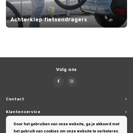
MG
Achterklep fietsendragers
Mini
Mitsu
Nio
Volg ons
Nissa
Opel
Contact
Peuge
Klantenservice
Poles
Door het gebruiken van onze website, ga je akkoord met
Mijn account
Porsc
het gebruik van cookies om onze website te verbeteren.