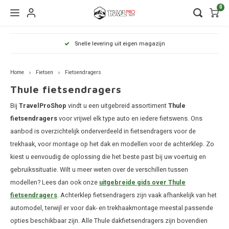
0
Hoofdmenu / wintersport
Hoofdmenu / onderdelen
Hoofdmenu / watersport
Hoofdmenu / vervoer
Hoofdmenu / tassen
Hoofdmenu / fietsen
Hoofdmenu
Hoofdmenu
Hoofdmenu
Snelle levering uit eigen magazijn
kinderdrager
Wintersport
Onderdelen
Watersport
Vervoer
Fietsen
Tassen
Home
Fietsen
Fietsendragers
Dakdragers
Wandelrugzakken
Skibox
Sup dragers
Dakdrager onderdelen
Aiway
Duffel
Dak f
Thule fietsendragers
Thule
Fietsendragers
Lapto
Bij
TravelProShop
vindt u een uitgebreid assortiment
Thule
Daktenten
Camera tassen
Ski en snowboarddragers
Surfboard dragers
Dakkoffers onderdelen
Alfa 
Duffel
Trekh
Thule
fietsendragers
voor vrijwel elk type auto en iedere fietswens. Ons
Organ
Fietskarren
aanbod is overzichtelijk onderverdeeld in fietsendragers voor de
Dakkoffers
Drinkrugtassen
Skitassen
Kajak en kanodragers
Fietsendrager onderdelen
Audi
Duffel
Achte
Thule
trekhaak, voor montage op het dak en modellen voor de achterklep. Zo
Pakta
Fietskar accessoires
kiest u eenvoudig de oplossing die het beste past bij uw voertuig en
Rekken
Duffels
Snowboardtassen
Sleutels en slotjes
BMW
Duffel
Thule
gebruikssituatie. Wilt u meer weten over de verschillen tussen
Fietstassen
modellen? Lees dan ook onze
uitgebreide gids over Thule
Trekhaakkoffers
Kinderdragers
Frameklemmen
BYD
Duffel
Thule
fietsendragers
. Achterklep fietsendragers zijn vaak afhankelijk van het
Fietszitjes
automodel, terwijl er voor dak- en trekhaakmontage meestal passende
Trekhaaktent
Laptoptassen
Chevr
Duffel
Thule
opties beschikbaar zijn. Alle Thule dakfietsendragers zijn bovendien