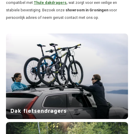
compatibel met
Thule dakdragers
,
wat zorgt voor een veilige en
Hond
Trolleys
Chrys
Thule 
stabiele bevestiging. Bezoek onze
showroom in Groningen
voor
persoonlijk advies of neem gerust contact met ons op.
Fietskoffer
Hand, Heup en Body tassen
Citro
Thule
PickUp rek
Accessoires voor bij de tas
Cupra
Thule
Dakkoffertassen
Dacia
Thule
Dodg
Fiat
Ford
Hond
Dak fietsendragers
Hyund