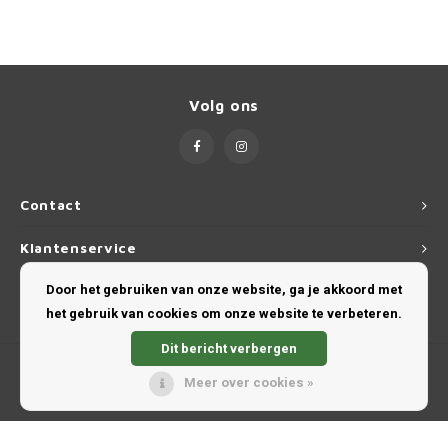
Toyot
Volks
Volg ons
Volvo
Xpeng
Contact
Zeekr
Klantenservice
Door het gebruiken van onze website, ga je akkoord met
Mijn account
het gebruik van cookies om onze website te verbeteren.
Dit bericht verbergen
Meer over cookies »
© Copyright 2026 TravelProShop