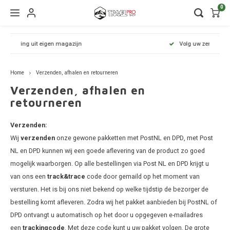
0
Hoofdmenu / wintersport
Hoofdmenu / onderdelen
Hoofdmenu / watersport
Hoofdmenu / vervoer
Hoofdmenu / tassen
Hoofdmenu / fietsen
Hoofdmenu
Hoofdmenu
Hoofdmenu
Volg uw zending met track & trace
kinderdrager
Wintersport
Onderdelen
Watersport
Vervoer
Fietsen
Tassen
Home
Verzenden, afhalen en retourneren
Dakdragers
Wandelrugzakken
Fietsendragers
Skibox
Sup dragers
Dakdrager onderdelen
Aiway
Duffel
Dak f
Verzenden, afhalen en
Thule
Lapto
retourneren
Daktenten
Camera tassen
Fietskarren
Ski en snowboarddragers
Surfboard dragers
Dakkoffers onderdelen
Alfa 
Duffel
Trekh
Thule
Organ
Verzenden:
Dakkoffers
Drinkrugtassen
Fietskar accessoires
Skitassen
Kajak en kanodragers
Fietsendrager onderdelen
Audi
Duffel
Achte
Wij
verzenden
onze gewone pakketten met PostNL en DPD, met Post
Thule
Pakta
NL en DPD kunnen wij een goede aflevering van de product zo goed
Rekken
Duffels
Fietstassen
Snowboardtassen
Sleutels en slotjes
BMW
Duffel
mogelijk waarborgen. Op alle bestellingen via Post NL en DPD krijgt u
Thule
van ons een
track&trace
code door gemaild op het moment van
Trekhaakkoffers
Kinderdragers
Fietszitjes
Frameklemmen
BYD
Duffel
versturen. Het is bij ons niet bekend op welke tijdstip de bezorger de
Thule
bestelling komt afleveren. Zodra wij het pakket aanbieden bij PostNL of
Trekhaaktent
Laptoptassen
Chevr
Duffel
DPD ontvangt u automatisch op het door u opgegeven e-mailadres
Thule
een
trackingcode
. Met deze code kunt u uw pakket volgen. De grote