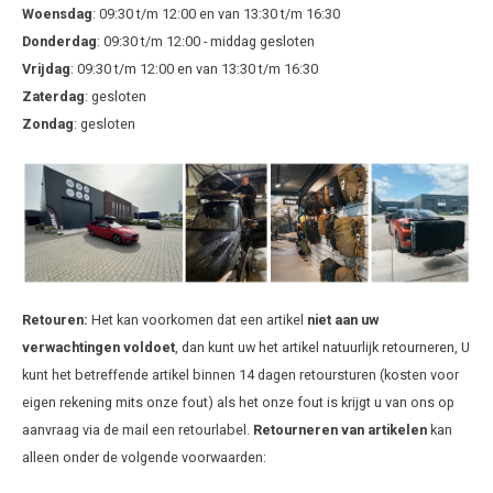
Ineos
Woensdag
: 09:30 t/m 12:00 en van 13:30 t/m 16:30
Donderdag
: 09:30 t/m 12:00 - middag gesloten
Infiniti
Vrijdag
: 09:30 t/m 12:00 en van 13:30 t/m 16:30
Zaterdag
: gesloten
Jagua
Zondag
: gesloten
Jeep
Kia
Land 
Retouren:
Het kan voorkomen dat een artikel
niet aan uw
Lexus
verwachtingen voldoet
, dan kunt uw het artikel natuurlijk retourneren, U
kunt het betreffende artikel binnen 14 dagen retoursturen (kosten voor
Lynk 
eigen rekening mits onze fout) als het onze fout is krijgt u van ons op
aanvraag via de mail een retourlabel.
Retourneren van artikelen
kan
Mazd
alleen onder de volgende voorwaarden:
Merc