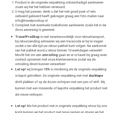
Product in de originele verpakking onbeschadigd aanleveren
zoals wij het het hebben verstuurd.
U mag het passen, denk u dat het niet goed past of iets
MG
verkeerd geleverd heeft gekregen graag een foto mailen naar
info@travelproshop.nl
Mini
Compleet met eventuele toebehoren aanleveren zoals het in de
doos aanwezig is geweest.
Mitsu
TravelProShop
is niet verantwoordelijk voor retourtransport,
bij retourzending adviseren wij een tracecode er bij te vragen
zodat u ten alle tijd uw retour pakket kunt volgen. Na aankomst
Nio
van het pakket word u retour binnen 10 werkdagen verwerkt!
Mocht het om een
omruiling
gaan en er is haast bij graag even
contact opnemen met onze klantenservice zodat wij de
Nissa
omruiling direct kunnen verwerken!
Let op!
wij brengen
15%
in mindering als de originele verpakking
Opel
is kapot getrokken. De originele verpakking niet met
ducktape
dicht plakken of op de dozen schrijven met een pen of stift. Wij
Peuge
kunnen met een missende of kapotte verpakking het product niet
als nieuw verkopen.
Poles
Let op!
Als het product niet in originele verpakking retour bij ons
Porsc
komt kunnen wij het product niet terug nemen en sturen wij het