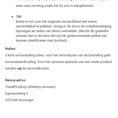
weer naar uw terug zoals het bij ons is aangekomen.
Renau
TIP:
Beste is om over het originele verzendlabel een nieuw
Saab
verzendlabel te plakken. Graag in de doos de orderbevestiging
bijvoegen en reden van retour vermelden. (Mocht dit gedeelte
missen dan is de kans dat wij het geretourneerde artikel niet
Seat
kunnen identificeren met de klant)
Ruilen:
Skoda
U kunt uw bestelling ruilen, voor het retoursturen van de bestelling geld
bovenstaande uitleg. Voor het opnieuw opsturen van een ander product
Smart
betalen
wij
de verzendkosten.
Ssang
Retouradres:
TravelProShop (afdeling retouren)
Subar
Egersundweg 5
9723JM Groningen
Suzuk
Tesla