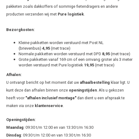
Hond
Trolleys
Chrys
pakketen zoals dakkoffers of sommige fietendragers en andere
Thule 
producten verzenden wij met
Pure logistiek
.
Fietskoffer
Hand, Heup en Body tassen
Citro
Thule
Bezorgkosten:
PickUp rek
Accessoires voor bij de tas
Cupra
Thule
Kleine pakketten worden verstuurd met Post NL
(brievenbus)
4,95
(met trace)
Dakkoffertassen
Dacia
Normale pakketten worden verstuurd met DPD
8,95
(met trace)
Thule
Grote pakketten vanaf 169 cm of een omvang groter als 3 meter
Dodg
worden verstuurd met Pure logistiek
19,95
(met trace)
Afhalen:
Fiat
U ontvangt bericht op het moment dat uw
afhaalbestelling
klaar ligt. U
kunt deze dan afhalen binnen onze
openingstijden
. Als u gekozen
Ford
heeft voor
"afhalen inclusief montage"
dan dient u een afspraak te
maken via onze
klantenservice
.
Hond
Openingstijden:
Hyund
Maandag
: 09:30 t/m 12:00 en van 13:30 t/m 16:30
Dinsdag
: 09:30 t/m 12:00 en van 13:30 t/m 16:30