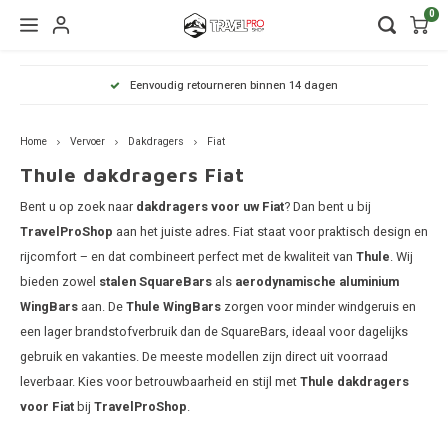
0
Hoofdmenu / wintersport
Hoofdmenu / onderdelen
Hoofdmenu / watersport
Hoofdmenu / vervoer
Hoofdmenu / tassen
Hoofdmenu / fietsen
Hoofdmenu
Hoofdmenu
Hoofdmenu
250 m² showroom
kinderdrager
Wintersport
Onderdelen
Watersport
Vervoer
Fietsen
Tassen
Home
Vervoer
Dakdragers
Fiat
Wandelrugzakken
Fietsendragers
Skibox
Sup dragers
Dakdrager onderdelen
Aiway
Duffel
Dak f
Thule 
Thule dakdragers Fiat
Thule
Dakdragers
Lapto
Bent u op zoek naar
dakdragers voor uw Fiat
? Dan bent u bij
Camera tassen
Fietskarren
Ski en snowboarddragers
Surfboard dragers
Dakkoffers onderdelen
Alfa 
Duffel
Trekh
Thule
Thule
TravelProShop
aan het juiste adres. Fiat staat voor praktisch design en
Organ
Daktenten
rijcomfort – en dat combineert perfect met de kwaliteit van
Thule
. Wij
Drinkrugtassen
Fietskar accessoires
Skitassen
Kajak en kanodragers
Fietsendrager onderdelen
Audi
Duffel
Achte
Thule
Thule
bieden zowel
stalen SquareBars
als
aerodynamische aluminium
Pakta
Dakkoffers
WingBars
aan. De
Thule WingBars
zorgen voor minder windgeruis en
Duffels
Fietstassen
Snowboardtassen
Sleutels en slotjes
BMW
Duffel
Thule
een lager brandstofverbruik dan de SquareBars, ideaal voor dagelijks
Rekken
gebruik en vakanties. De meeste modellen zijn direct uit voorraad
Kinderdragers
Fietszitjes
Frameklemmen
BYD
Duffel
Thule
leverbaar. Kies voor betrouwbaarheid en stijl met
Thule dakdragers
Trekhaakkoffers
voor Fiat
bij
TravelProShop
.
Laptoptassen
Chevr
Duffel
Thule
Trekhaaktent