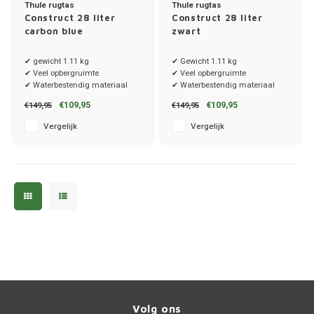
Thule rugtas
Thule rugtas
Construct 28 liter
Construct 28 liter
carbon blue
zwart
MG
✔ gewicht 1.11 kg
✔ Gewicht 1.11 kg
Mini
✔ Veel opbergruimte
✔ Veel opbergruimte
✔ Waterbestendig materiaal
✔ Waterbestendig materiaal
Mitsu
€109,95
€109,95
€149,95
€149,95
Vergelijk
Vergelijk
Nio
Nissa
Opel
Peuge
Poles
Porsc
Volg ons