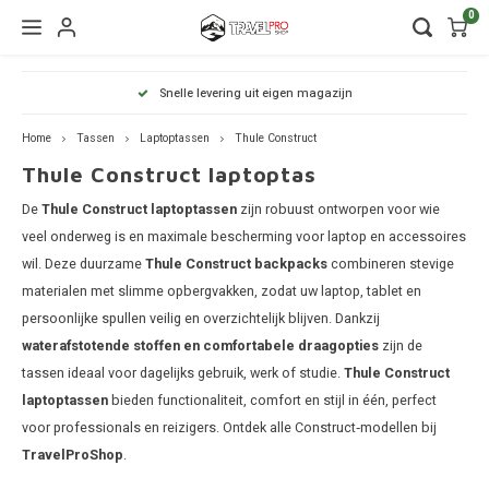
0
Hoofdmenu / wintersport
Hoofdmenu / onderdelen
Hoofdmenu / watersport
Hoofdmenu / vervoer
Hoofdmenu / tassen
Hoofdmenu / fietsen
Hoofdmenu
Hoofdmenu
Hoofdmenu
lle levering uit eigen magazijn
Volg uw zending me
kinderdrager
Wintersport
Onderdelen
Watersport
Vervoer
Fietsen
Tassen
Home
Tassen
Laptoptassen
Thule Construct
Thule Construct laptoptas
Dakdragers
Wandelrugzakken
Fietsendragers
Skibox
Sup dragers
Dakdrager onderdelen
Aiway
Duffel
Dak f
Thule
De
Thule Construct laptoptassen
zijn robuust ontworpen voor wie
Lapto
Daktenten
Camera tassen
Fietskarren
Ski en snowboarddragers
Surfboard dragers
Dakkoffers onderdelen
Alfa 
Duffel
Trekh
veel onderweg is en maximale bescherming voor laptop en accessoires
wil. Deze duurzame
Thule Construct backpacks
combineren stevige
Organ
Thule
Dakkoffers
Drinkrugtassen
Fietskar accessoires
Skitassen
Kajak en kanodragers
Fietsendrager onderdelen
Audi
Duffel
Achte
materialen met slimme opbergvakken, zodat uw laptop, tablet en
persoonlijke spullen veilig en overzichtelijk blijven. Dankzij
Pakta
Thule
Rekken
Duffels
Fietstassen
Snowboardtassen
Sleutels en slotjes
BMW
Duffel
waterafstotende stoffen en comfortabele draagopties
zijn de
tassen ideaal voor dagelijks gebruik, werk of studie.
Thule Construct
Thule
Trekhaakkoffers
Kinderdragers
Fietszitjes
Frameklemmen
BYD
Duffel
laptoptassen
bieden functionaliteit, comfort en stijl in één, perfect
voor professionals en reizigers. Ontdek alle Construct‑modellen bij
Thule
Trekhaaktent
Chevr
Duffel
TravelProShop
.
Laptoptassen