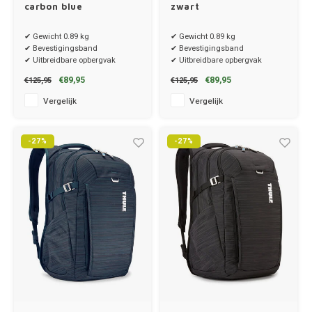
Ineos
carbon blue
zwart
✔ Gewicht 0.89 kg
✔ Gewicht 0.89 kg
Infiniti
✔ Bevestigingsband
✔ Bevestigingsband
✔ Uitbreidbare opbergvak
✔ Uitbreidbare opbergvak
Jagua
€89,95
€89,95
€125,95
€125,95
Vergelijk
Vergelijk
Jeep
Kia
-27%
-27%
Land 
Lexus
Lynk 
Mazd
Merc