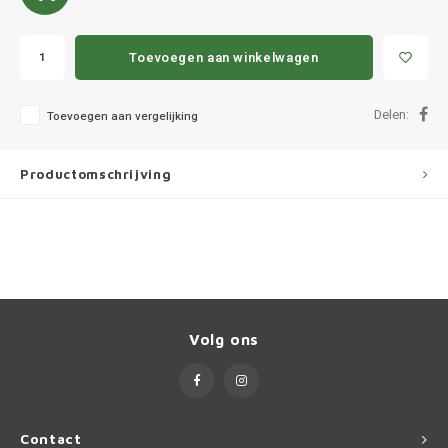
Ineos
Infiniti
Toevoegen aan winkelwagen
Jagua
Delen:
Toevoegen aan vergelijking
Jeep
Productomschrijving
Kia
Land 
Lexus
Volg ons
Lynk 
Mazd
Contact
Merc