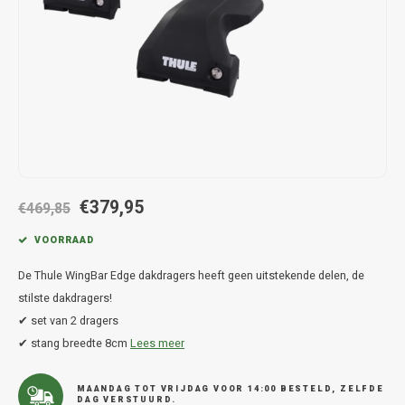
Hond
Trolleys
Chrys
Thule 
Fietskoffer
Hand, Heup en Body tassen
Citro
Thule
PickUp rek
Accessoires voor bij de tas
Cupra
Thule
Dakkoffertassen
Dacia
Thule
Dodg
€379,95
€469,85
Fiat
VOORRAAD
De Thule WingBar Edge dakdragers heeft geen uitstekende delen, de
Ford
stilste dakdragers!
✔ set van 2 dragers
Hond
✔ stang breedte 8cm
Lees meer
Hyund
MAANDAG TOT VRIJDAG VOOR 14:00 BESTELD, ZELFDE
DAG VERSTUURD.