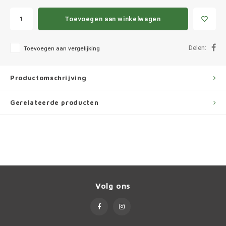
Ineos
Toevoegen aan winkelwagen
Infiniti
Delen:
Toevoegen aan vergelijking
Jagua
Jeep
Productomschrijving
Kia
Gerelateerde producten
Land 
Lexus
Lynk 
Volg ons
Mazd
Merc