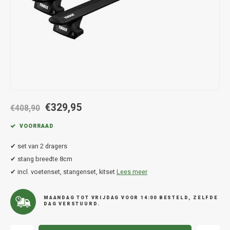
Hond
Trolleys
Chrys
Thule 
Fietskoffer
Hand, Heup en Body tassen
Citro
Thule
PickUp rek
Accessoires voor bij de tas
Cupra
Thule
Dakkoffertassen
Dacia
Thule
€329,95
Dodg
€408,90
VOORRAAD
Fiat
✔ set van 2 dragers
Ford
✔ stang breedte 8cm
✔ incl. voetenset, stangenset, kitset
Lees meer
Hond
MAANDAG TOT VRIJDAG VOOR 14:00 BESTELD, ZELFDE
DAG VERSTUURD.
Hyund