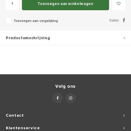
Ineos
Toevoegen aan winkelwagen
Infiniti
Delen:
Toevoegen aan vergelijking
Jagua
Productomschrijving
Jeep
Kia
Land 
Volg ons
Lexus
Lynk 
Contact
Mazd
Klantenservice
Merc