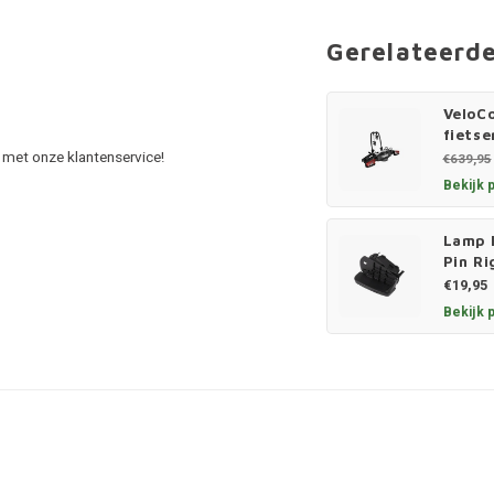
Gerelateerd
VeloC
fietse
 met onze klantenservice!
€639,95
Bekijk 
Lamp H
Pin Ri
€19,95
Bekijk 