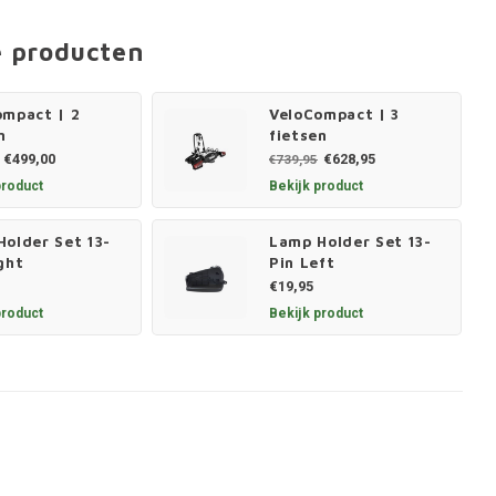
e producten
ompact | 2
VeloCompact | 3
n
fietsen
€499,00
€628,95
€739,95
product
Bekijk product
older Set 13-
Lamp Holder Set 13-
ght
Pin Left
€19,95
product
Bekijk product