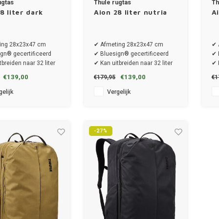
ugtas
Thule rugtas
Th
8 liter dark
Aion 28 liter nutria
A
ing 28x23x47 cm
✔ Afmeting 28x23x47 cm
✔ 
gn® gecertificeerd
✔ Bluesign® gecertificeerd
✔ 
breiden naar 32 liter
✔ Kan uitbreiden naar 32 liter
✔ 
€139,00
€139,00
€179,95
€1
elijk
Vergelijk
-27%