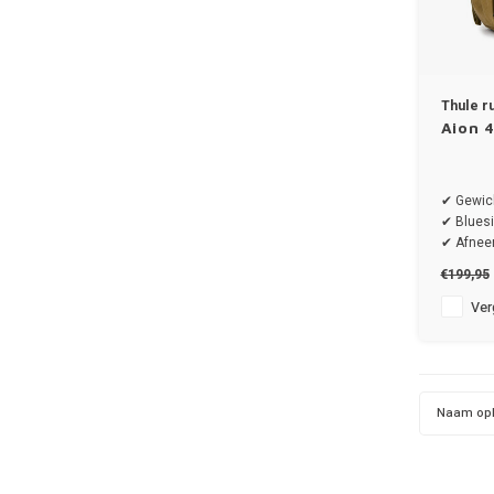
Thule r
Aion 4
✔ Gewich
✔ Bluesi
✔ Afneem
€199,95
Verg
Naam op