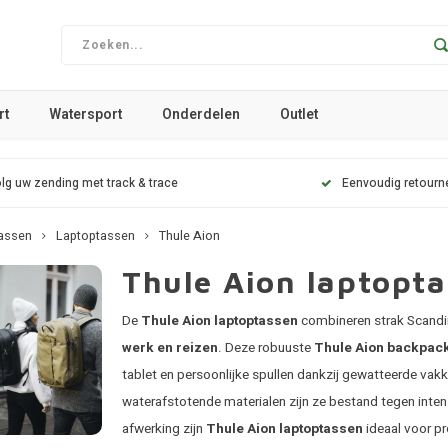
rt
Watersport
Onderdelen
Outlet
lg uw zending met track & trace
Eenvoudig retourn
assen
Laptoptassen
Thule Aion
Thule Aion laptopta
De
Thule Aion laptoptassen
combineren strak Scandin
werk en reizen
. Deze robuuste
Thule Aion backpac
tablet en persoonlijke spullen dankzij gewatteerde v
waterafstotende materialen zijn ze bestand tegen inte
afwerking zijn
Thule Aion laptoptassen
ideaal voor pr