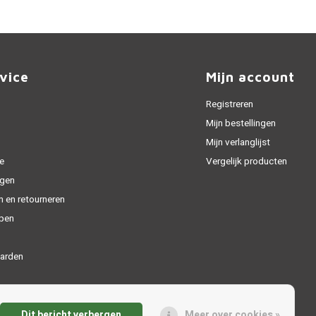
vice
Mijn account
Registreren
Mijn bestellingen
Mijn verlanglijst
e
Vergelijk producten
gen
n en retourneren
open
arden
Dit bericht verbergen
Meer over cookies »