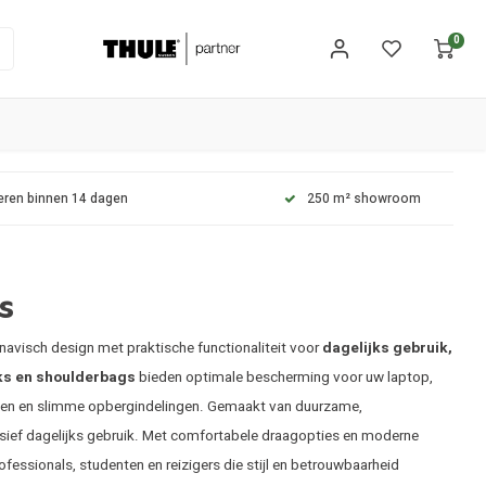
0
eren binnen 14 dagen
250 m² showroom
s
avisch design met praktische functionaliteit voor
dagelijks gebruik,
ks en shoulderbags
bieden optimale bescherming voor uw laptop,
akken en slimme opbergindelingen. Gemaakt van duurzame,
nsief dagelijks gebruik. Met comfortabele draagopties en moderne
ofessionals, studenten en reizigers die stijl en betrouwbaarheid