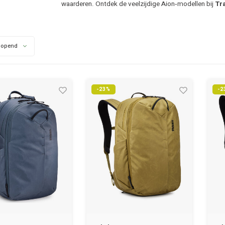
waarderen. Ontdek de veelzijdige Aion‑modellen bij
Tr
lopend
-23%
-2