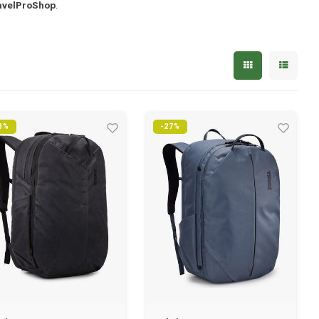
avelProShop
.
3%
-27%