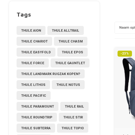
Tags
Naam op
THULE AION
THULE ALLTRAIL
THULE CHARIOT
THULE CHASM
THULE EASYFOLD
THULE EPOS
-23%
THULE FORCE
THULE GAUNTLET
THULE LANDMARK RUGZAK KOPEN?
THULE LITHOS
THULE NOTUS
THULE PACIFIC
THULE PARAMOUNT
THULE RAIL
THULE ROUNDTRIP
THULE STIR
THULE SUBTERRA
THULE TOPIO