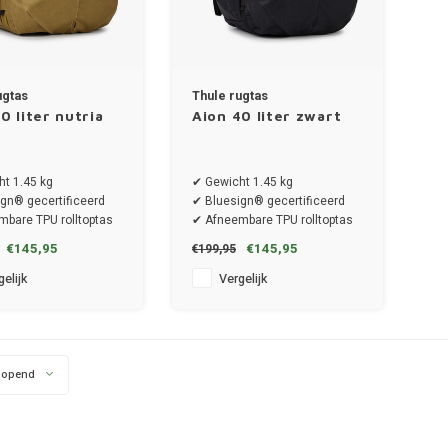
ugtas
Thule rugtas
0 liter nutria
Aion 40 liter zwart
t 1.45 kg
✔ Gewicht 1.45 kg
gn® gecertificeerd
✔ Bluesign® gecertificeerd
bare TPU rolltoptas
✔ Afneembare TPU rolltoptas
€145,95
€145,95
€199,95
elijk
Vergelijk
lopend