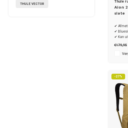
Thule r
THULE VECTOR
Aion 2
slate
✔ Afmet
✔ Bluesi
✔ Kan uit
€179,95
Verg
-27%