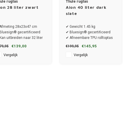
ule rugtas
Thule rugtas
ion 28 liter zwart
Aion 40 liter dark
slate
Afmeting 28x23x47 cm
✔ Gewicht 1.45 kg
Bluesign® gecertificeerd
✔ Bluesign® gecertificeerd
Kan uitbreiden naar 32 liter
✔ Afneembare TPU rolltoptas
€139,00
€145,95
79,95
€199,95
Vergelijk
Vergelijk