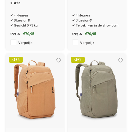
Ineos
slate
✔ 4 kleuren
✔ 4 kleuren
Infiniti
✔ Bluesign®
✔ Bluesign®
✔ Gewicht 0.73 kg
✔ Te bekijken in de showroom
Jagua
€70,95
€70,95
€99,95
€99,95
Vergelijk
Vergelijk
Jeep
Kia
-29%
-29%
Land 
Lexus
Lynk 
Mazd
Merc