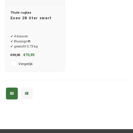
Renau
Thule rugtas
Exeo 28 liter zwart
Saab
✔ 4 kleuren
Seat
✔ Bluesign®
✔ gewicht 0.73 kg
€70,95
€99,95
Skoda
Vergelijk
Smart
Ssang
Subar
Suzuk
Tesla