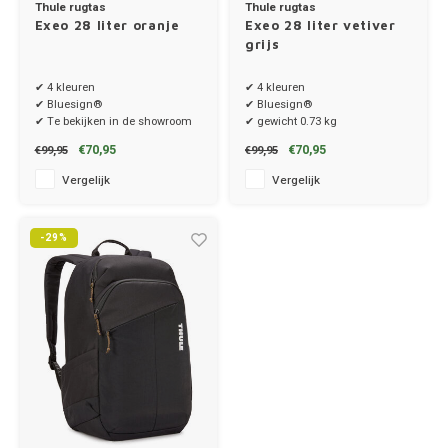
Thule rugtas
Thule rugtas
Exeo 28 liter oranje
Exeo 28 liter vetiver
grijs
MG
✔ 4 kleuren
✔ 4 kleuren
Mini
✔ Bluesign®
✔ Bluesign®
✔ Te bekijken in de showroom
✔ gewicht 0.73 kg
Mitsu
€70,95
€70,95
€99,95
€99,95
Vergelijk
Vergelijk
Nio
-29%
Nissa
Opel
Peuge
Poles
Porsc