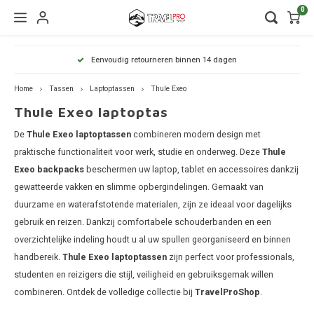
0
Hoofdmenu / wintersport
Hoofdmenu / onderdelen
Hoofdmenu / watersport
Hoofdmenu / vervoer
Hoofdmenu / tassen
Hoofdmenu / fietsen
Hoofdmenu
Hoofdmenu
Hoofdmenu
Eenvoudig retourneren binnen 14 dagen
kinderdrager
Wintersport
Onderdelen
Watersport
Vervoer
Fietsen
Tassen
Home
Tassen
Laptoptassen
Thule Exeo
Thule Exeo laptoptas
Dakdragers
Wandelrugzakken
Fietsendragers
Skibox
Sup dragers
Dakdrager onderdelen
Aiway
Duffel
Dak f
Thule 
Thule
De
Thule Exeo laptoptassen
combineren modern design met
Lapto
Daktenten
Camera tassen
Fietskarren
Ski en snowboarddragers
Surfboard dragers
Dakkoffers onderdelen
Alfa 
Duffel
Trekh
Thule
praktische functionaliteit voor werk, studie en onderweg. Deze
Thule
Thule
Exeo backpacks
beschermen uw laptop, tablet en accessoires dankzij
Organ
Dakkoffers
Drinkrugtassen
Fietskar accessoires
Skitassen
Kajak en kanodragers
Fietsendrager onderdelen
Audi
Duffel
Achte
Thule
gewatteerde vakken en slimme opbergindelingen. Gemaakt van
Thule
duurzame en waterafstotende materialen, zijn ze ideaal voor dagelijks
Pakta
Rekken
Duffels
Fietstassen
Snowboardtassen
Sleutels en slotjes
BMW
Duffel
gebruik en reizen. Dankzij comfortabele schouderbanden en een
Thule
overzichtelijke indeling houdt u al uw spullen georganiseerd en binnen
Trekhaakkoffers
Kinderdragers
Fietszitjes
Frameklemmen
BYD
Duffel
handbereik.
Thule Exeo laptoptassen
zijn perfect voor professionals,
Thule
studenten en reizigers die stijl, veiligheid en gebruiksgemak willen
Trekhaaktent
Chevr
Duffel
combineren. Ontdek de volledige collectie bij
TravelProShop
.
Laptoptassen