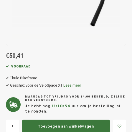
Hond
Trolleys
Chrys
Thule 
Fietskoffer
Hand, Heup en Body tassen
Citro
Thule
PickUp rek
Accessoires voor bij de tas
Cupra
Thule
Dakkoffertassen
Dacia
Thule
€50,41
Dodg
VOORRAAD
Fiat
✔ Thule Bikeframe
✔ Geschikt voor de VeloSpace XT
Lees meer
Ford
MAANDAG TOT VRIJDAG VOOR 14:00 BESTELD, ZELFDE
DAG VERSTUURD.
Hond
Je hebt nog
11:10:54
uur om je bestelling af
te ronden.
Hyund
Toevoegen aan winkelwagen