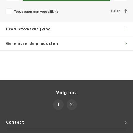
Ineos
Delen:
Toevoegen aan vergelijking
Infiniti
Productomschrijving
Jagua
Gerelateerde producten
Jeep
Kia
Land 
Lexus
Volg ons
Lynk 
Mazd
Contact
Merc