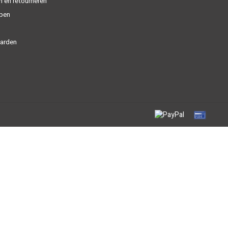
n en retourneren
open
arden