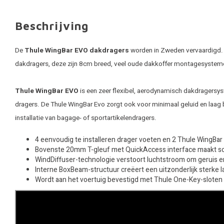
Beschrijving
De
Thule WingBar EVO dakdragers
worden in Zweden vervaardigd. T
dakdragers, deze zijn 8cm breed, veel oude dakkoffer montagesystem
Thule WingBar EVO
is een zeer flexibel, aerodynamisch dakdragersyst
dragers. De Thule WingBar Evo zorgt ook voor minimaal geluid en laag 
installatie van bagage- of sportartikelendragers.
4 eenvoudig te installeren drager voeten en 2 Thule WingBa
Bovenste 20mm T-gleuf met QuickAccess interface maakt soep
WindDiffuser-technologie verstoort luchtstroom om geruis e
Interne BoxBeam-structuur creëert een uitzonderlijk sterke 
Wordt aan het voertuig bevestigd met Thule One-Key-sloten (