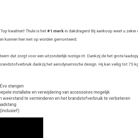
op kwaliteit! Thule is het
#1 merk
in dakdragers! Bij aankoop weet u zeker 
en kunnen hier niet op worden gemonteerd.
eem dat zorgt voor een uitzonderlijk rustige rit. Dankzij de het grote laado
brandstofverbruik dankzij het aerodynamische design. Hij kan veilig tot 75 
r Evo stangen
ele installatie en verwijdering van accessoires mogelijk
n weerstand te verminderen en het brandstofverbruik te verbeteren
laadstang
inclusief)