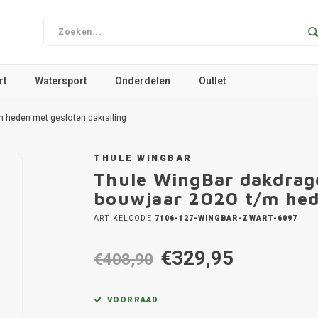
rt
Watersport
Onderdelen
Outlet
 heden met gesloten dakrailing
THULE WINGBAR
Thule WingBar dakdrag
bouwjaar 2020 t/m hed
ARTIKELCODE
7106-127-WINGBAR-ZWART-6097
€329,95
€408,90
VOORRAAD