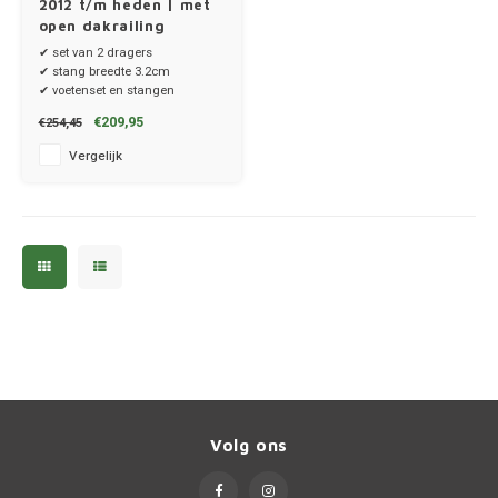
2012 t/m heden | met
Porsc
open dakrailing
✔ set van 2 dragers
✔ stang breedte 3.2cm
Renau
✔ voetenset en stangen
€209,95
€254,45
Saab
Vergelijk
Seat
Skoda
Smart
Ssang
Subar
Volg ons
Suzuk