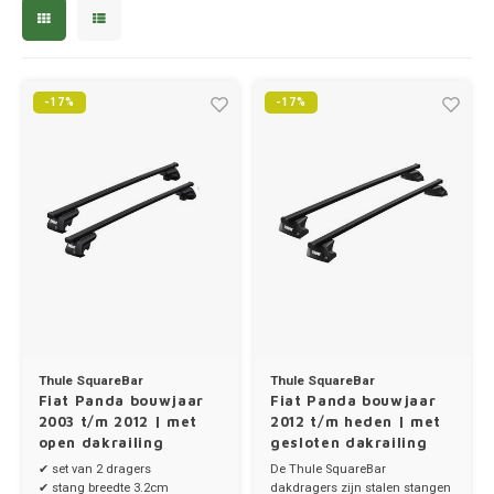
Trolleys
Chrys
Thule 
Hond
Hand, Heup en Body tassen
Citro
Thule
Fietskoffer
-17%
-17%
Accessoires voor bij de tas
Cupra
Thule
PickUp rek
Dakkoffertassen
Dacia
Thule
Dodg
Fiat
Ford
Thule SquareBar
Thule SquareBar
Fiat Panda bouwjaar
Fiat Panda bouwjaar
2003 t/m 2012 | met
2012 t/m heden | met
Hond
open dakrailing
gesloten dakrailing
✔ set van 2 dragers
De Thule SquareBar
Hyund
✔ stang breedte 3.2cm
dakdragers zijn stalen stangen