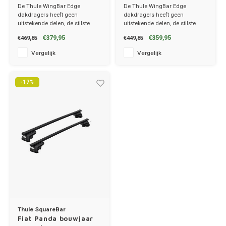
De Thule WingBar Edge
De Thule WingBar Edge
Merc
dakdragers heeft geen
dakdragers heeft geen
uitstekende delen, de stilste
uitstekende delen, de stilste
dakdragers!
dakdragers!
€379,95
€359,95
€469,85
€449,85
MG
✔ set van 2 dragers
✔ set van 2 dragers
✔ stang breedte 8cm
✔ stang breedte 8cm
Vergelijk
Vergelijk
Mini
-17%
Mitsu
Nio
Nissa
Opel
Peuge
Thule SquareBar
Poles
Fiat Panda bouwjaar