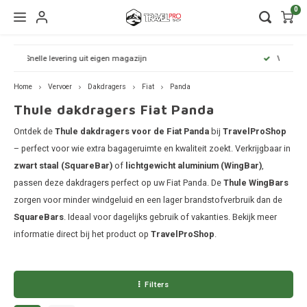
0
Hoofdmenu / wintersport
Hoofdmenu / onderdelen
Hoofdmenu / watersport
Hoofdmenu / vervoer
Hoofdmenu / tassen
Hoofdmenu / fietsen
Hoofdmenu
Hoofdmenu
Hoofdmenu
Volg uw zending met track & trace
kinderdrager
Wintersport
Onderdelen
Watersport
Vervoer
Fietsen
Tassen
Home
Vervoer
Dakdragers
Fiat
Panda
Thule dakdragers Fiat Panda
Wandelrugzakken
Fietsendragers
Skibox
Sup dragers
Dakdrager onderdelen
Aiway
Duffel
Dak f
Thule
Dakdragers
Ontdek de
Thule dakdragers voor de Fiat Panda
bij
TravelProShop
Lapto
Camera tassen
Fietskarren
Ski en snowboarddragers
Surfboard dragers
Dakkoffers onderdelen
Alfa 
Duffel
Trekh
– perfect voor wie extra bagageruimte en kwaliteit zoekt. Verkrijgbaar in
Thule
zwart staal (SquareBar)
of
lichtgewicht aluminium (WingBar)
,
Organ
Daktenten
Drinkrugtassen
Fietskar accessoires
Skitassen
Kajak en kanodragers
Fietsendrager onderdelen
Audi
Duffel
Achte
passen deze dakdragers perfect op uw Fiat Panda. De
Thule WingBars
Thule
zorgen voor minder windgeluid en een lager brandstofverbruik dan de
Pakta
Dakkoffers
Duffels
Fietstassen
Snowboardtassen
Sleutels en slotjes
BMW
Duffel
SquareBars
. Ideaal voor dagelijks gebruik of vakanties. Bekijk meer
Thule
informatie direct bij het product op
TravelProShop
.
Rekken
Kinderdragers
Fietszitjes
Frameklemmen
BYD
Duffel
Thule
Trekhaakkoffers
Laptoptassen
Chevr
Duffel
Filters
Thule
Trekhaaktent