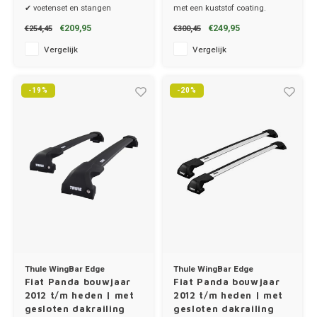
✔ voetenset en stangen
met een kuststof coating.
✔ set van 2 dragers
Ineos
€209,95
€249,95
€254,45
€300,45
✔ stang breedte 3.2cm
Vergelijk
Vergelijk
Infiniti
-19%
-20%
Jagua
Jeep
Kia
Land 
Lexus
Lynk 
Thule WingBar Edge
Thule WingBar Edge
Fiat Panda bouwjaar
Fiat Panda bouwjaar
2012 t/m heden | met
2012 t/m heden | met
Mazd
gesloten dakrailing
gesloten dakrailing