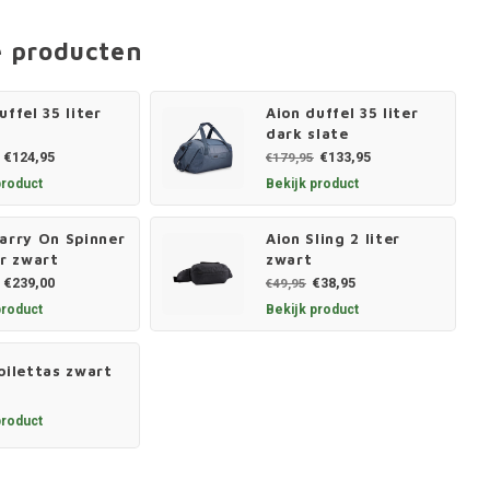
e producten
uffel 35 liter
Aion duffel 35 liter
dark slate
€124,95
€133,95
€179,95
product
Bekijk product
arry On Spinner
Aion Sling 2 liter
er zwart
zwart
€239,00
€38,95
€49,95
product
Bekijk product
oilettas zwart
product