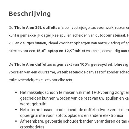
Beschrijving
De
Thule Aion 35L duffeltas
is een veelzijdige tas voor werk, reizen
kunt u gemakkelijk dagelijkse spullen scheiden van outdoormateriaal.
vuil en geurtjes binnen, ideaal voor het opbergen van natte kleding of s
ruimte voor een
15,6" laptop en 12,9" tablet
en kan hij eenvoudig aan 
De
Thule Aion duffeltas
is gemaakt van
100% gerecycled, bluesig
voorzien van een duurzame, waterbestendige canvasstof zonder schadeli
milieuvriendelijke keuze voor elke reis.
Het makkelijk schoon te maken vak met TPU-voering zorgt erv
gescheiden kunnen worden van de rest van uw spullen en k
wordt gebruikt
Het interne tussenschot scheidt de duffel in twee verschille
opbergruimte voor laptop, opladers en andere elektronica
Afneembare, gevoerde schouderbanden veranderen de tas va
crossbodytas