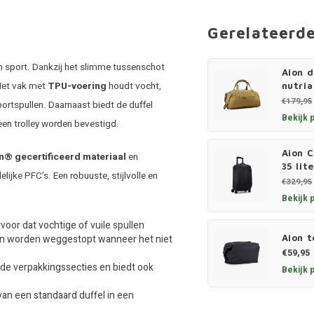
Gerelateerd
 en sport. Dankzij het slimme tussenschot
Aion d
 Het vak met
TPU-voering
houdt vocht,
nutria
€179,95
portspullen. Daarnaast biedt de duffel
Bekijk 
een trolley worden bevestigd.
Aion C
n® gecertificeerd materiaal
en
35 lit
jke PFC’s. Een robuuste, stijlvolle en
€329,95
Bekijk 
oor dat vochtige of vuile spullen
Aion t
an worden weggestopt wanneer het niet
€59,95
nde verpakkingssecties en biedt ook
Bekijk 
n een standaard duffel in een