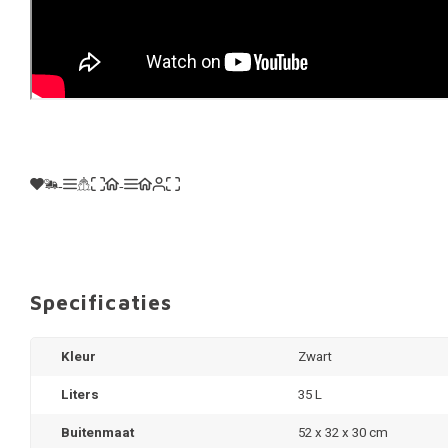
Specificaties
Kleur
Zwart
Liters
35 L
Buitenmaat
52 x 32 x 30 cm