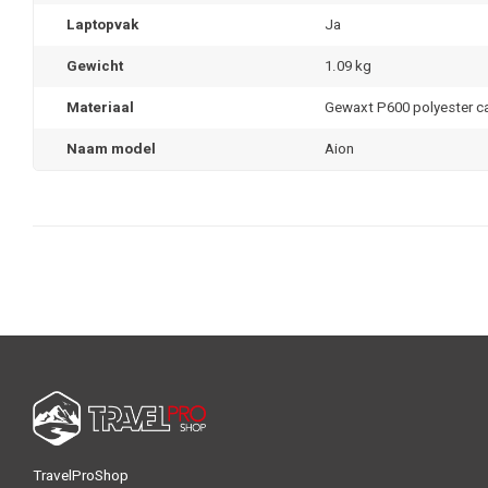
Laptopvak
Ja
Gewicht
1.09 kg
Materiaal
Gewaxt P600 polyester c
Naam model
Aion
TravelProShop