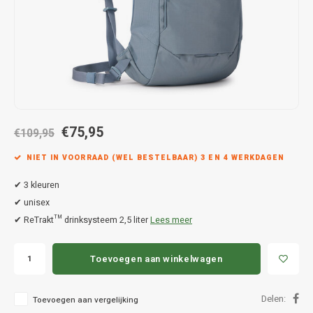
Hond
Trolleys
Chrys
Thule 
Fietskoffer
Hand, Heup en Body tassen
Citro
Thule
PickUp rek
Accessoires voor bij de tas
Cupra
Thule
Dakkoffertassen
Dacia
Thule
€75,95
€109,95
Dodg
NIET IN VOORRAAD (WEL BESTELBAAR) 3 EN 4 WERKDAGEN
Fiat
✔ 3 kleuren
✔ unisex
Ford
✔ ReTrakt™ drinksysteem 2,5 liter
Lees meer
Hond
Toevoegen aan winkelwagen
Hyund
Delen:
Toevoegen aan vergelijking