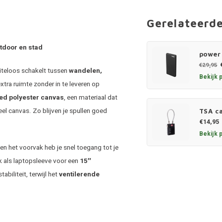
Gerelateerd
tdoor en stad
power
€29,95
eiteloos schakelt tussen
wandelen,
Bekijk 
 extra ruimte zonder in te leveren op
ed polyester canvas
, een materiaal dat
eel canvas. Zo blijven je spullen goed
TSA ca
€14,95
Bekijk 
en het voorvak heb je snel toegang tot je
k als laptopsleeve voor een
15″
biliteit, terwijl het
ventilerende