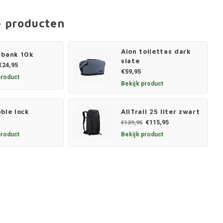
e producten
Aion toilettas dark
 bank 10k
slate
€24,95
€59,95
product
Bekijk product
ble lock
AllTrail 25 liter zwart
€115,95
€139,95
product
Bekijk product