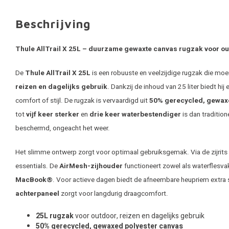
Beschrijving
Thule AllTrail X 25L – duurzame gewaxte canvas rugzak voor ou
De
Thule AllTrail X 25L
is een robuuste en veelzijdige rugzak die mo
reizen en dagelijks gebruik
. Dankzij de inhoud van 25 liter biedt hij
comfort of stijl. De rugzak is vervaardigd uit
50% gerecycled, gewax
tot
vijf keer sterker
en
drie keer waterbestendiger
is dan tradition
beschermd, ongeacht het weer.
Het slimme ontwerp zorgt voor optimaal gebruiksgemak. Via de zijrits 
essentials. De
AirMesh-zijhouder
functioneert zowel als waterflesva
MacBook®
. Voor actieve dagen biedt de afneembare heupriem extra sta
achterpaneel
zorgt voor langdurig draagcomfort.
25L rugzak
voor outdoor, reizen en dagelijks gebruik
50% gerecycled, gewaxed polyester canvas