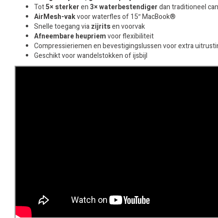
Tot
5× sterker
en
3× waterbestendiger
dan traditioneel ca
AirMesh-vak
voor waterfles of 15″ MacBook®
Snelle toegang via
zijrits
en voorvak
Afneembare heupriem
voor flexibiliteit
Compressieriemen en bevestigingslussen voor extra uitrusti
Geschikt voor wandelstokken of ijsbijl