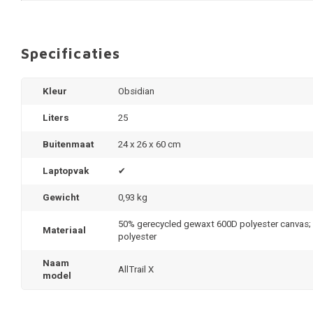
Specificaties
Kleur
Obsidian
Liters
25
Buitenmaat
24 x 26 x 60 cm
Laptopvak
✔
Gewicht
0,93 kg
50% gerecycled gewaxt 600D polyester canvas; 
Materiaal
polyester
Naam
AllTrail X
model