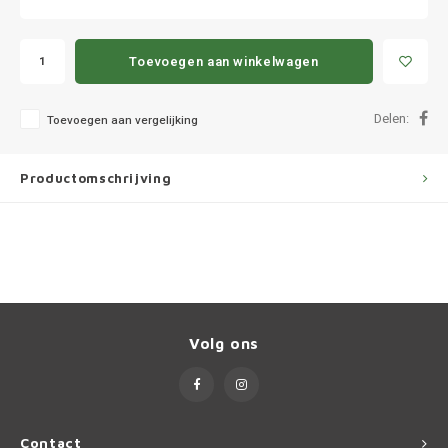
Ineos
Infiniti
Toevoegen aan winkelwagen
Jagua
Delen:
Toevoegen aan vergelijking
Jeep
Productomschrijving
Kia
Land 
Lexus
Volg ons
Lynk 
Mazd
Contact
Merc