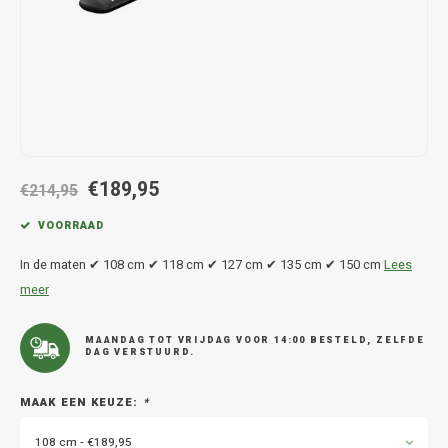
Hond
Trolleys
Chrys
Thule 
Fietskoffer
Hand, Heup en Body tassen
Citro
Thule
PickUp rek
Accessoires voor bij de tas
Cupra
Thule
Dakkoffertassen
Dacia
Thule
€189,95
€214,95
Dodg
VOORRAAD
Fiat
In de maten ✔ 108 cm ✔ 118 cm ✔ 127 cm ✔ 135 cm ✔ 150 cm
Lees
meer
Ford
MAANDAG TOT VRIJDAG VOOR 14:00 BESTELD, ZELFDE
DAG VERSTUURD.
Hond
MAAK EEN KEUZE:
*
Hyund
108 cm - €189,95