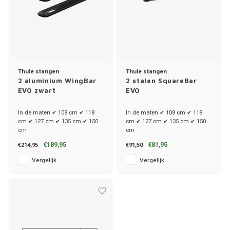
Ineos
Infiniti
Jagua
Thule stangen
Thule stangen
Jeep
2 aluminium WingBar
2 stalen SquareBar
EVO zwart
EVO
Kia
In de maten ✔ 108 cm ✔ 118
In de maten ✔ 108 cm ✔ 118
cm ✔ 127 cm ✔ 135 cm ✔ 150
cm ✔ 127 cm ✔ 135 cm ✔ 150
Land 
cm
cm
€189,95
€81,95
€214,95
€91,50
Lexus
Vergelijk
Vergelijk
Lynk 
Mazd
Merc