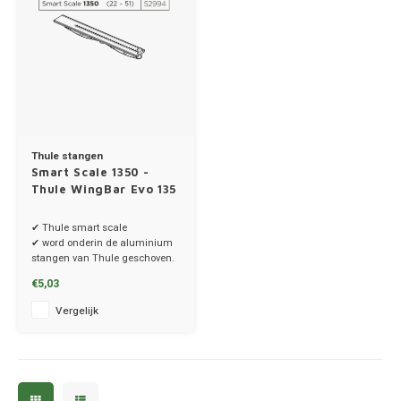
MG
Mini
Mitsu
Thule stangen
Smart Scale 1350 -
Nio
Thule WingBar Evo 135
Nissa
✔ Thule smart scale
✔ word onderin de aluminium
stangen van Thule geschoven.
Opel
€5,03
Peuge
Vergelijk
Poles
Porsc