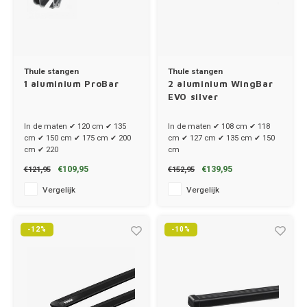
Hond
Trolleys
Chrys
Thule 
Fietskoffer
Hand, Heup en Body tassen
Citro
Thule
Thule stangen
Thule stangen
PickUp rek
Accessoires voor bij de tas
Cupra
1 aluminium ProBar
2 aluminium WingBar
Thule
EVO silver
Dakkoffertassen
Dacia
Thule
In de maten ✔ 120 cm ✔ 135
In de maten ✔ 108 cm ✔ 118
cm ✔ 150 cm ✔ 175 cm ✔ 200
cm ✔ 127 cm ✔ 135 cm ✔ 150
Dodg
cm ✔ 220
cm
€109,95
€139,95
€121,95
€152,95
Fiat
Vergelijk
Vergelijk
Ford
-12%
-10%
Hond
Hyund