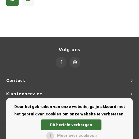
Renau
Saab
Seat
Volg ons
Skoda
Smart
Contact
Ssang
Klantenservice
Subar
Door het gebruiken van onze website, ga je akkoord met
Mijn account
het gebruik van cookies om onze website te verbeteren.
Suzuk
Dit bericht verbergen
Tesla
Meer over cookies »