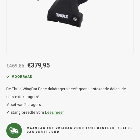
Hond
Trolleys
Chrys
Thule 
Fietskoffer
Hand, Heup en Body tassen
Citro
Thule
PickUp rek
Accessoires voor bij de tas
Cupra
Thule
Dakkoffertassen
Dacia
Thule
€379,95
Dodg
€469,85
VOORRAAD
Fiat
De Thule WingBar Edge dakdragers heeft geen uitstekende delen, de
Ford
stilste dakdragers!
✔ set van 2 dragers
Hond
✔ stang breedte 8cm
Lees meer
Hyund
MAANDAG TOT VRIJDAG VOOR 14:00 BESTELD, ZELFDE
DAG VERSTUURD.