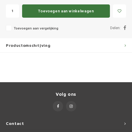
Ineos
Toevoegen aan winkelwagen
Infiniti
Delen:
Toevoegen aan vergelijking
Jagua
Jeep
Productomschrijving
Kia
Land 
Lexus
Volg ons
Lynk 
Mazd
Contact
Merc