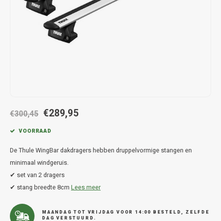
Hond
Trolleys
Chrys
Thule 
Fietskoffer
Hand, Heup en Body tassen
Citro
Thule
PickUp rek
Accessoires voor bij de tas
Cupra
Thule
Dakkoffertassen
Dacia
Thule
Dodg
€289,95
€300,45
Fiat
VOORRAAD
De Thule WingBar dakdragers hebben druppelvormige stangen en
Ford
minimaal windgeruis.
✔ set van 2 dragers
Hond
✔ stang breedte 8cm
Lees meer
Hyund
MAANDAG TOT VRIJDAG VOOR 14:00 BESTELD, ZELFDE
DAG VERSTUURD.