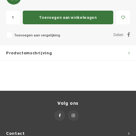
Ineos
Infiniti
Toevoegen aan winkelwagen
Jagua
Delen:
Toevoegen aan vergelijking
Jeep
Productomschrijving
Kia
Land 
Lexus
Volg ons
Lynk 
Mazd
Contact
Merc