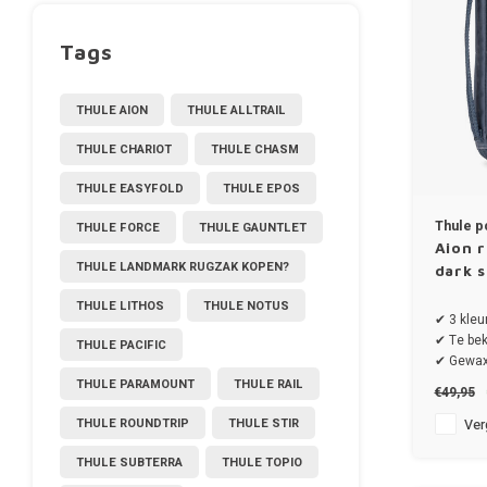
Tags
THULE AION
THULE ALLTRAIL
THULE CHARIOT
THULE CHASM
THULE EASYFOLD
THULE EPOS
Thule p
THULE FORCE
THULE GAUNTLET
Aion r
THULE LANDMARK RUGZAK KOPEN?
dark s
THULE LITHOS
THULE NOTUS
✔ 3 kleu
✔ Te bek
THULE PACIFIC
✔ Gewaxt
PFC-vrije
THULE PARAMOUNT
THULE RAIL
€49,95
THULE ROUNDTRIP
THULE STIR
Verg
THULE SUBTERRA
THULE TOPIO