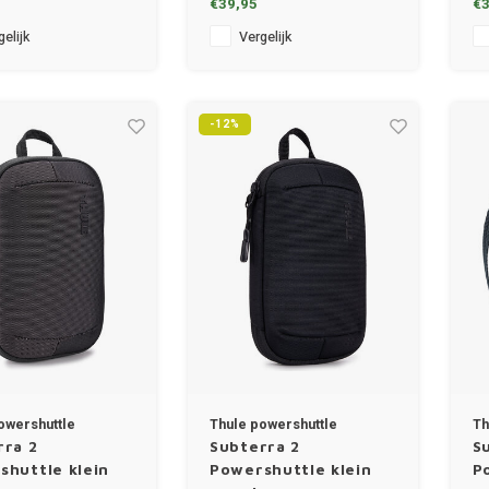
€39,95
€3
elijk
Vergelijk
-12%
owershuttle
Thule powershuttle
Th
rra 2
Subterra 2
S
shuttle klein
Powershuttle klein
P