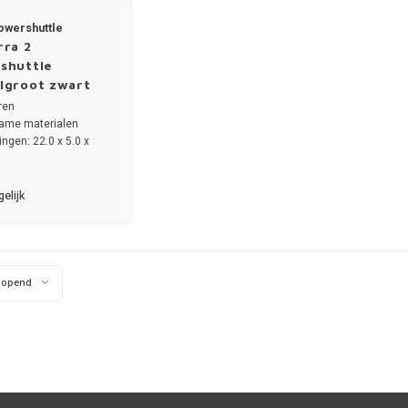
owershuttle
rra 2
shuttle
lgroot zwart
ren
ame materialen
ngen: 22.0 x 5.0 x
elijk
lopend