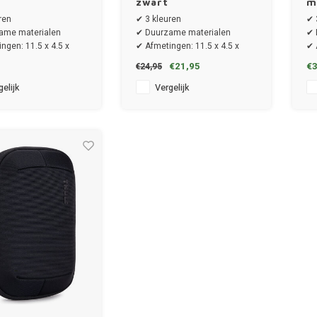
zwart
m
b
ren
✔ 3 kleuren
✔ 
ame materialen
✔ Duurzame materialen
✔ 
ngen: 11.5 x 4.5 x
✔ Afmetingen: 11.5 x 4.5 x
✔ 
21.5 cm
14
€21,95
€3
€24,95
elijk
Vergelijk