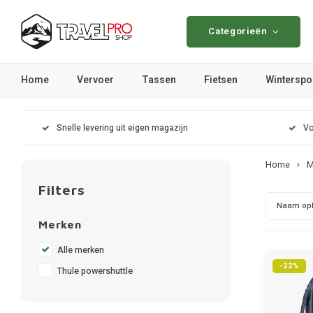
Categorieën
Home
Vervoer
Tassen
Fietsen
Winterspo
Snelle levering uit eigen magazijn
Vo
Home
M
Filters
Naam op
Merken
Alle merken
-22%
Thule powershuttle