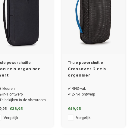
ule powershuttle
Thule powershuttle
ion reis organiser
Crossover 2 reis
wart
organiser
3 kleuren
✔ RFID-vak
2-in-1 ontwerp
✔ 2-in-1 ontwerp
Te bekijken in de showroom
€38,95
€49,95
9,95
Vergelijk
Vergelijk