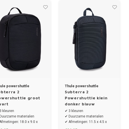
ule powershuttle
Thule powershuttle
ubterra 2
Subterra 2
owershuttle groot
Powershuttle klein
wart
donker blauw
3 kleuren
✔ 3 kleuren
Duurzame materialen
✔ Duurzame materialen
Afmetingen: 18.0 x 9.0 x
✔ Afmetingen: 11.5 x 4.5 x
.0 cm
21.5 cm