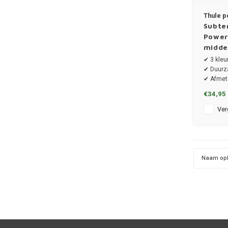
Thule p
Subte
Power
midde
✔ 3 kleu
✔ Duurz
✔ Afmeti
14.5 cm
€34,95
Verg
Naam op