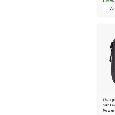
€39,95
Verg
Thule p
Subte
Power