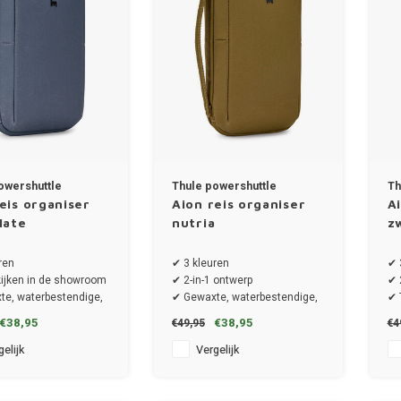
owershuttle
Thule powershuttle
Th
eis organiser
Aion reis organiser
A
late
nutria
z
ren
✔ 3 kleuren
✔ 
ijken in de showroom
✔ 2-in-1 ontwerp
✔ 
e, waterbestendige,
✔ Gewaxte, waterbestendige,
✔ 
 stof
PFC-vrije stof
€38,95
€38,95
€49,95
€4
elijk
Vergelijk