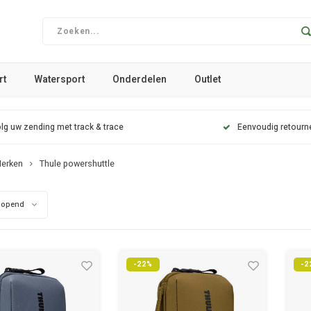
rt
Watersport
Onderdelen
Outlet
lg uw zending met track & trace
Eenvoudig retourn
erken
Thule powershuttle
lopend
-22%
-2