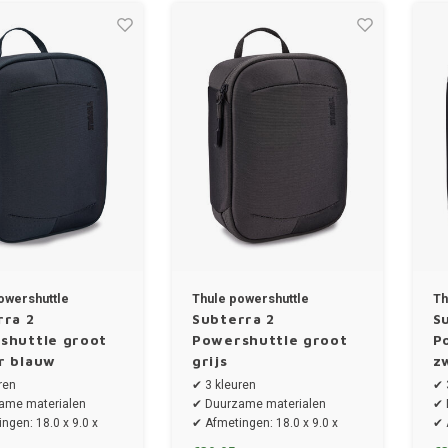
owershuttle
Thule powershuttle
Th
rra 2
Subterra 2
S
shuttle groot
Powershuttle groot
P
r blauw
grijs
z
ren
✔ 3 kleuren
✔ 
ame materialen
✔ Duurzame materialen
✔ 
ngen: 18.0 x 9.0 x
✔ Afmetingen: 18.0 x 9.0 x
✔ 
24.0 cm
24