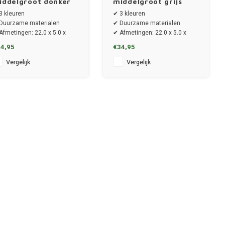
iddelgroot donker
middelgroot grijs
lauw
3 kleuren
✔ 3 kleuren
Duurzame materialen
✔ Duurzame materialen
Afmetingen: 22.0 x 5.0 x
✔ Afmetingen: 22.0 x 5.0 x
.5 cm
14.5 cm
4,95
€34,95
Vergelijk
Vergelijk