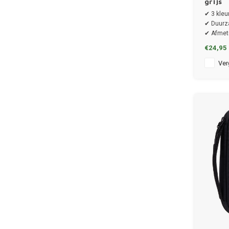
grijs
✔ 3 kleu
✔ Duurz
✔ Afmeti
21.5 cm
€24,95
Verg