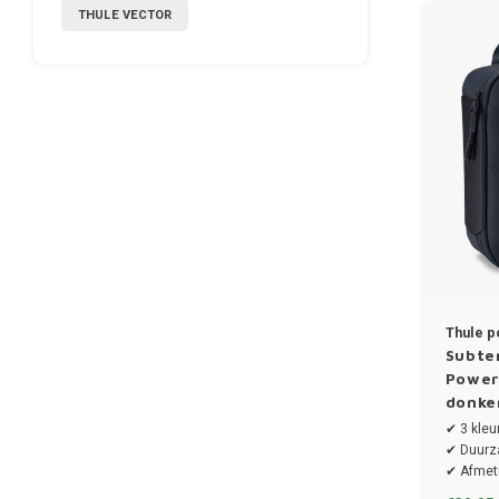
THULE VECTOR
Thule p
Subte
Power
donke
✔ 3 kleu
✔ Duurz
✔ Afmeti
24.0 cm