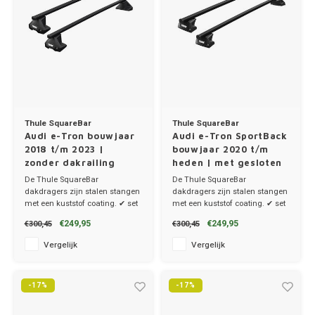
Thule SquareBar
Thule SquareBar
Audi e-Tron bouwjaar
Audi e-Tron SportBack
2018 t/m 2023 |
bouwjaar 2020 t/m
zonder dakrailing
heden | met gesloten
dakrailing
De Thule SquareBar
De Thule SquareBar
dakdragers zijn stalen stangen
dakdragers zijn stalen stangen
met een kuststof coating. ✔ set
met een kuststof coating. ✔ set
van 2 dragers ✔ stang breedte
van 2 dragers ✔ stang breedte
€249,95
€249,95
€300,45
€300,45
3.2cm
3.2cm
Vergelijk
Vergelijk
-17%
-17%