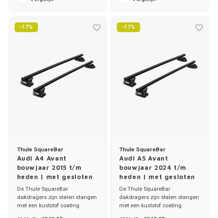
-17%
-17%
Thule SquareBar
Thule SquareBar
Audi A4 Avant
Audi A5 Avant
bouwjaar 2015 t/m
bouwjaar 2024 t/m
heden | met gesloten
heden | met gesloten
dakrailing
dakrailing
De Thule SquareBar
De Thule SquareBar
dakdragers zijn stalen stangen
dakdragers zijn stalen stangen
met een kuststof coating.
met een kuststof coating.
✔ set van 2 dragers
✔ set van 2 dragers