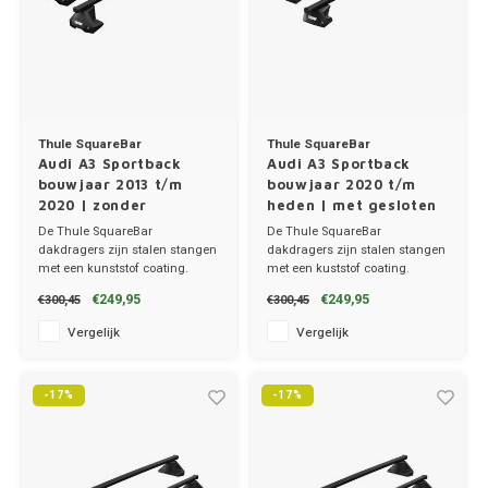
Thule SquareBar
Thule SquareBar
Audi A3 Sportback
Audi A3 Sportback
bouwjaar 2013 t/m
bouwjaar 2020 t/m
2020 | zonder
heden | met gesloten
dakrailing
dakrailing
De Thule SquareBar
De Thule SquareBar
dakdragers zijn stalen stangen
dakdragers zijn stalen stangen
met een kunststof coating.
met een kuststof coating.
✔ set van 2 dragers
✔ set van 2 dragers
€249,95
€249,95
€300,45
€300,45
✔ stang breedte 3.2cm
✔ stang breedte 3.2cm
Vergelijk
Vergelijk
-17%
-17%