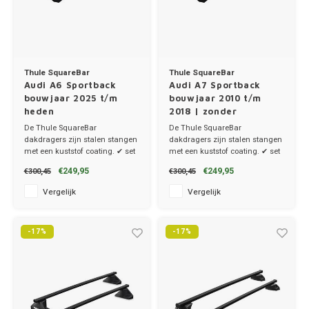
Thule SquareBar
Thule SquareBar
Audi A6 Sportback
Audi A7 Sportback
bouwjaar 2025 t/m
bouwjaar 2010 t/m
heden
2018 | zonder
dakrailing
De Thule SquareBar
De Thule SquareBar
dakdragers zijn stalen stangen
dakdragers zijn stalen stangen
met een kuststof coating. ✔ set
met een kuststof coating. ✔ set
van 2 dragers ✔ stang breedte
van 2 dragers ✔ stang breedte
€249,95
€249,95
€300,45
€300,45
3.2cm
3.2cm
Vergelijk
Vergelijk
-17%
-17%