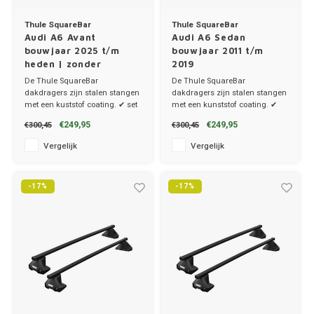
Thule SquareBar
Thule SquareBar
Audi A6 Avant
Audi A6 Sedan
bouwjaar 2025 t/m
bouwjaar 2011 t/m
heden | zonder
2019
dakrailing
De Thule SquareBar
De Thule SquareBar
dakdragers zijn stalen stangen
dakdragers zijn stalen stangen
met een kuststof coating. ✔ set
met een kunststof coating. ✔
van 2 dragers ✔ stang breedte
set van 2 dragers ✔ stang
€249,95
€249,95
€300,45
€300,45
3.2cm
breedte 3.2cm
Vergelijk
Vergelijk
-17%
-17%