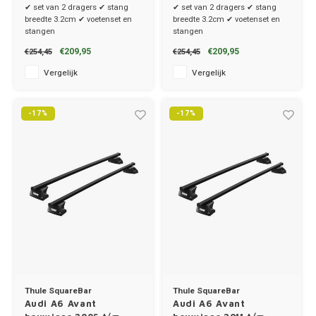
dakrailing
dakrailing
✔ set van 2 dragers ✔ stang
✔ set van 2 dragers ✔ stang
breedte 3.2cm ✔ voetenset en
breedte 3.2cm ✔ voetenset en
stangen
stangen
€209,95
€209,95
€254,45
€254,45
Vergelijk
Vergelijk
-17%
-17%
Thule SquareBar
Thule SquareBar
Audi A6 Avant
Audi A6 Avant