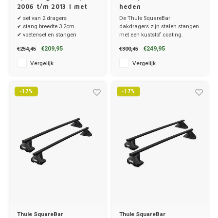
2006 t/m 2013 | met
heden
dakrailing
✔ set van 2 dragers
De Thule SquareBar
MG
✔ stang breedte 3.2cm
dakdragers zijn stalen stangen
✔ voetenset en stangen
met een kuststof coating.
✔ set van 2 dragers
Mini
€209,95
€249,95
€254,45
€300,45
✔ stang breedte 3.2cm
Vergelijk
Vergelijk
Mitsu
-17%
-17%
Nio
Nissa
Opel
Peuge
Poles
Porsc
Thule SquareBar
Thule SquareBar