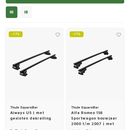
Hond
Trolleys
Chrys
Thule 
Fietskoffer
Hand, Heup en Body tassen
Citro
Thule
PickUp rek
Accessoires voor bij de tas
Cupra
-17%
-17%
Thule
Dakkoffertassen
Dacia
Thule
Dodg
Fiat
Ford
Hond
Thule SquareBar
Thule SquareBar
Aiways U5 | met
Alfa Romeo 156
Hyund
gesloten dakrailing
Sportwagon bouwjaar
2000 t/m 2007 | met
dakrailing