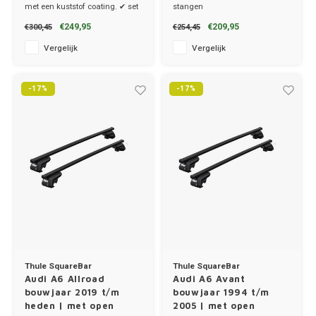
met een kuststof coating. ✔ set
stangen
van 2 dragers ✔ stang breedte
€249,95
€209,95
€300,45
€254,45
3.2cm
Vergelijk
Vergelijk
-17%
-17%
Thule SquareBar
Thule SquareBar
Audi A6 Allroad
Audi A6 Avant
bouwjaar 2019 t/m
bouwjaar 1994 t/m
heden | met open
2005 | met open