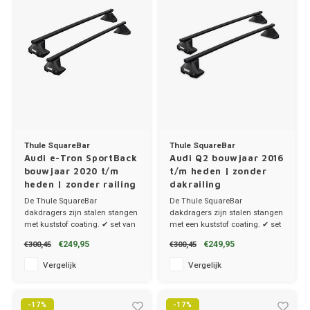
Thule SquareBar
Thule SquareBar
Audi e-Tron SportBack
Audi Q2 bouwjaar 2016
bouwjaar 2020 t/m
t/m heden | zonder
heden | zonder railing
dakrailing
De Thule SquareBar
De Thule SquareBar
dakdragers zijn stalen stangen
dakdragers zijn stalen stangen
met kuststof coating. ✔ set van
met een kuststof coating. ✔ set
2 dragers ✔ stang breedte
van 2 dragers ✔ stang breedte
€249,95
€249,95
€300,45
€300,45
3.2cm
3.2cm
Vergelijk
Vergelijk
-17%
-17%