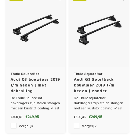
Thule SquareBar
Thule SquareBar
Audi Q3 bouwjaar 2019
Audi Q3 Sportback
t/m heden | met
bouwjaar 2019 t/m
dakrailing
heden | zonder
dakrailing
De Thule SquareBar
De Thule SquareBar
dakdragers zijn stalen stangen
dakdragers zijn stalen stangen
met een kuststof coating. ✔ set
met een kuststof coating. ✔ set
van 2 dragers ✔ stang breedte
van 2 dragers ✔ stang breedte
€249,95
€249,95
€300,45
€300,45
3.2cm
3.2cm
Vergelijk
Vergelijk