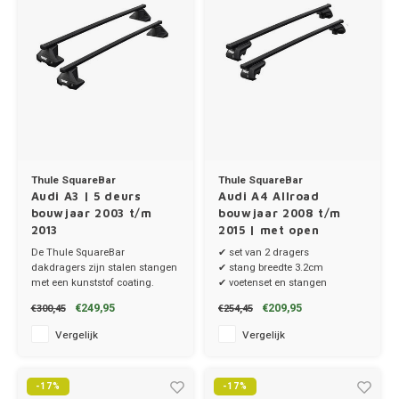
Thule SquareBar
Thule SquareBar
Audi A3 | 5 deurs
Audi A4 Allroad
bouwjaar 2003 t/m
bouwjaar 2008 t/m
2013
2015 | met open
dakrailing
De Thule SquareBar
✔ set van 2 dragers
dakdragers zijn stalen stangen
✔ stang breedte 3.2cm
met een kunststof coating.
✔ voetenset en stangen
✔ set van 2 dragers
€249,95
€209,95
€300,45
€254,45
✔ stang breedte 3.2cm
Vergelijk
Vergelijk
-17%
-17%