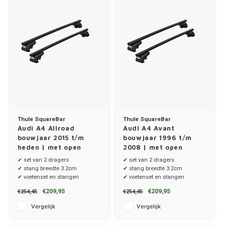
Thule SquareBar
Thule SquareBar
Audi A4 Allroad
Audi A4 Avant
bouwjaar 2015 t/m
bouwjaar 1996 t/m
heden | met open
2008 | met open
dakrailing
dakrailing
✔ set van 2 dragers
✔ set van 2 dragers
✔ stang breedte 3.2cm
✔ stang breedte 3.2cm
✔ voetenset en stangen
✔ voetenset en stangen
€209,95
€209,95
€254,45
€254,45
Vergelijk
Vergelijk