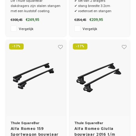
De Thule SquareBar
✔ set van 2 dragers
Ineos
dakdragers zijn stalen stangen
✔ stang breedte 3.2cm
met een kuststof coating.
✔ voetenset en stangen
Infiniti
✔ set van 2 dragers
€249,95
€209,95
€300,45
€254,45
✔ stang breedte 3.2cm
Vergelijk
Vergelijk
Jagua
Jeep
-17%
-17%
Kia
Land 
Lexus
Lynk 
Mazd
Thule SquareBar
Thule SquareBar
Alfa Romeo 159
Alfa Romeo Giulia
Sportwagon bouwjaar
bouwjaar 2016 t/m
Merc