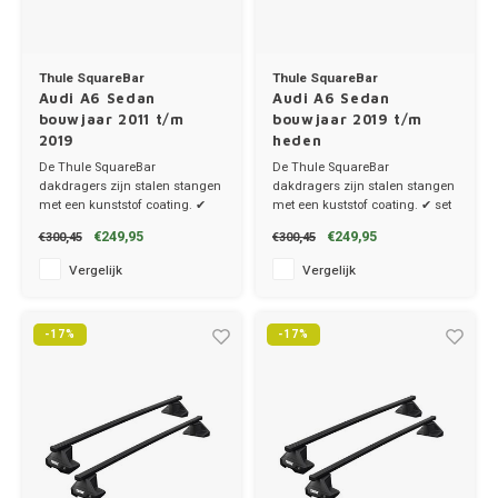
Thule SquareBar
Thule SquareBar
Audi A6 Sedan
Audi A6 Sedan
bouwjaar 2011 t/m
bouwjaar 2019 t/m
2019
heden
De Thule SquareBar
De Thule SquareBar
dakdragers zijn stalen stangen
dakdragers zijn stalen stangen
met een kunststof coating. ✔
met een kuststof coating. ✔ set
set van 2 dragers ✔ stang
van 2 dragers ✔ stang breedte
€249,95
€249,95
€300,45
€300,45
breedte 3.2cm
3.2cm
Vergelijk
Vergelijk
-17%
-17%