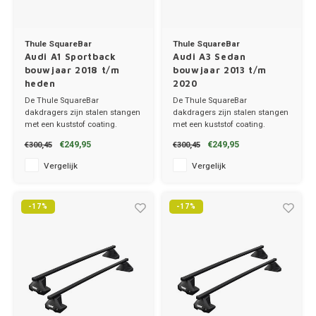
Thule SquareBar
Thule SquareBar
Audi A1 Sportback
Audi A3 Sedan
bouwjaar 2018 t/m
bouwjaar 2013 t/m
heden
2020
De Thule SquareBar
De Thule SquareBar
dakdragers zijn stalen stangen
dakdragers zijn stalen stangen
met een kuststof coating.
met een kuststof coating.
✔ set van 2 dragers
✔ set van 2 dragers
€249,95
€249,95
€300,45
€300,45
✔ stang breedte 3.2cm
✔ stang breedte 3.2cm
Vergelijk
Vergelijk
-17%
-17%