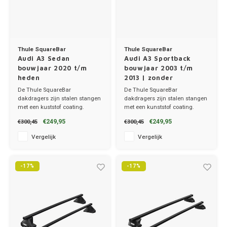
Thule SquareBar
Thule SquareBar
Audi A3 Sedan
Audi A3 Sportback
bouwjaar 2020 t/m
bouwjaar 2003 t/m
heden
2013 | zonder
dakrailing
De Thule SquareBar
De Thule SquareBar
dakdragers zijn stalen stangen
dakdragers zijn stalen stangen
met een kuststof coating.
met een kunststof coating.
✔ set van 2 dragers
✔ set van 2 dragers
€249,95
€249,95
€300,45
€300,45
✔ stang breedte 3.2cm
✔ stang breedte 3.2cm
Vergelijk
Vergelijk
-17%
-17%