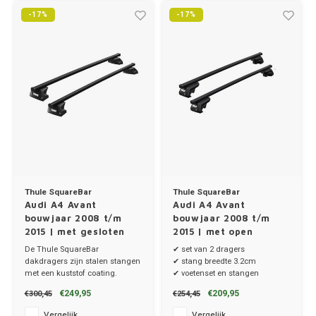
-17%
-17%
Thule SquareBar
Thule SquareBar
Audi A4 Avant
Audi A4 Avant
bouwjaar 2008 t/m
bouwjaar 2008 t/m
2015 | met gesloten
2015 | met open
dakrailing
dakrailing
De Thule SquareBar
✔ set van 2 dragers
dakdragers zijn stalen stangen
✔ stang breedte 3.2cm
met een kuststof coating.
✔ voetenset en stangen
✔ set van 2 dragers
€249,95
€209,95
€300,45
€254,45
✔ stang breedte 3.2cm
Vergelijk
Vergelijk