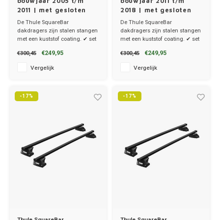
bouwjaar 2005 t/m
bouwjaar 2011 t/m
2011 | met gesloten
2018 | met gesloten
dakrailing
dakrailing
De Thule SquareBar
De Thule SquareBar
dakdragers zijn stalen stangen
dakdragers zijn stalen stangen
met een kuststof coating. ✔ set
met een kuststof coating. ✔ set
van 2 dragers ✔ stang breedte
van 2 dragers ✔ stang breedte
€249,95
€249,95
€300,45
€300,45
3.2cm
3.2cm
Vergelijk
Vergelijk
-17%
-17%
Thule SquareBar
Thule SquareBar