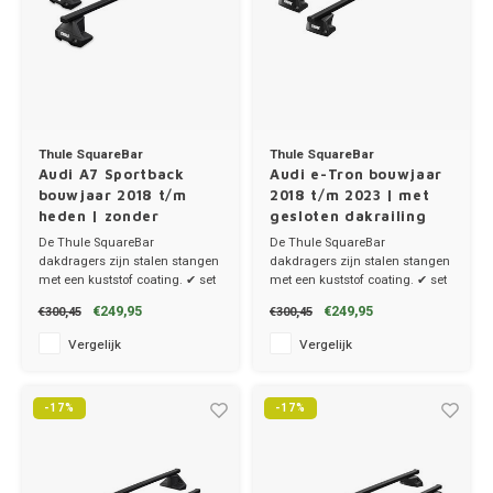
Thule SquareBar
Thule SquareBar
Audi A7 Sportback
Audi e-Tron bouwjaar
bouwjaar 2018 t/m
2018 t/m 2023 | met
heden | zonder
gesloten dakrailing
dakrailing
De Thule SquareBar
De Thule SquareBar
dakdragers zijn stalen stangen
dakdragers zijn stalen stangen
met een kuststof coating. ✔ set
met een kuststof coating. ✔ set
van 2 dragers ✔ stang breedte
van 2 dragers ✔ stang breedte
€249,95
€249,95
€300,45
€300,45
3.2cm
3.2cm
Vergelijk
Vergelijk
-17%
-17%