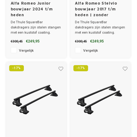
Alfa Romeo Junior
Alfa Romeo Stelvio
bouwjaar 2024 t/m
bouwjaar 2017 t/m
Renau
heden
heden | zonder
dakrailing
De Thule SquareBar
De Thule SquareBar
Saab
dakdragers zijn stalen stangen
dakdragers zijn stalen stangen
met een kuststof coating.
met een kuststof coating.
✔ set van 2 dragers
✔ set van 2 dragers
€249,95
€249,95
€300,45
€300,45
Seat
✔ stang breedte 3.2cm
✔ stang breedte 3.2cm
Vergelijk
Vergelijk
Skoda
-17%
-17%
Smart
Ssang
Subar
Suzuk
Tesla