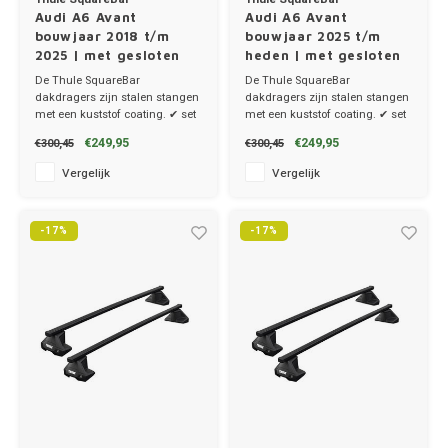
Audi A6 Avant
Audi A6 Avant
bouwjaar 2018 t/m
bouwjaar 2025 t/m
2025 | met gesloten
heden | met gesloten
dakrailing
dakrailing
De Thule SquareBar
De Thule SquareBar
dakdragers zijn stalen stangen
dakdragers zijn stalen stangen
met een kuststof coating. ✔ set
met een kuststof coating. ✔ set
van 2 dragers ✔ stang breedte
van 2 dragers ✔ stang breedte
€249,95
€249,95
€300,45
€300,45
3.2cm
3.2cm
Vergelijk
Vergelijk
-17%
-17%