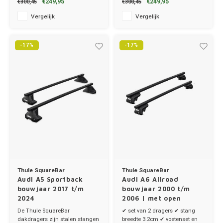
€249,95
€249,95
€300,45
€300,45
✔ stang breedte 3.2cm
✔ stang breedte 3.2cm
Vergelijk
Vergelijk
-17%
-17%
Thule SquareBar
Thule SquareBar
Audi A5 Sportback
Audi A6 Allroad
bouwjaar 2017 t/m
bouwjaar 2000 t/m
2024
2006 | met open
dakrailing
De Thule SquareBar
✔ set van 2 dragers ✔ stang
dakdragers zijn stalen stangen
breedte 3.2cm ✔ voetenset en