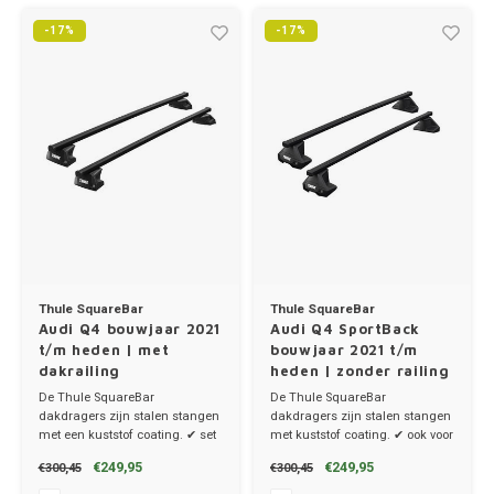
-17%
-17%
Thule SquareBar
Thule SquareBar
Audi Q4 bouwjaar 2021
Audi Q4 SportBack
t/m heden | met
bouwjaar 2021 t/m
dakrailing
heden | zonder railing
De Thule SquareBar
De Thule SquareBar
dakdragers zijn stalen stangen
dakdragers zijn stalen stangen
met een kuststof coating. ✔ set
met kuststof coating. ✔ ook voor
van 2 dragers ✔ stang breedte
de Sportback E-Tron ✔ set van 2
€249,95
€249,95
€300,45
€300,45
3.2cm
dragers ✔ stang breedte 3.2cm