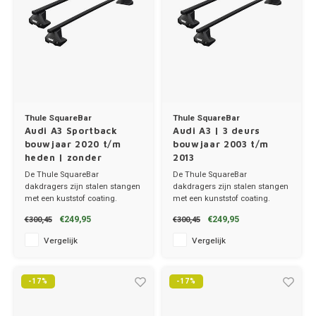
Thule SquareBar
Thule SquareBar
Audi A3 Sportback
Audi A3 | 3 deurs
bouwjaar 2020 t/m
bouwjaar 2003 t/m
heden | zonder
2013
dakrailing
De Thule SquareBar
De Thule SquareBar
dakdragers zijn stalen stangen
dakdragers zijn stalen stangen
met een kuststof coating.
met een kunststof coating.
✔ set van 2 dragers
✔ set van 2 dragers
€249,95
€249,95
€300,45
€300,45
✔ stang breedte 3.2cm
✔ stang breedte 3.2cm
Vergelijk
Vergelijk
-17%
-17%