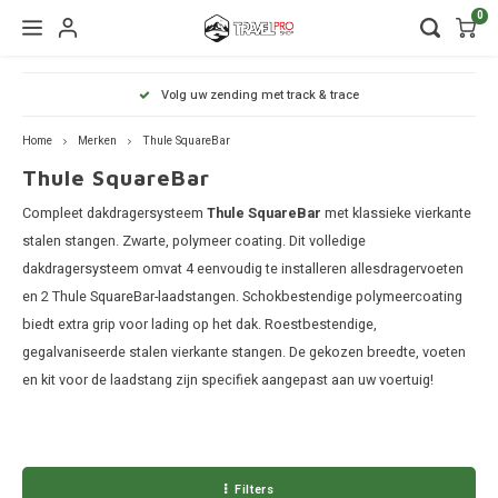
0
Hoofdmenu / wintersport
Hoofdmenu / onderdelen
Hoofdmenu / watersport
Hoofdmenu / vervoer
Hoofdmenu / tassen
Hoofdmenu / fietsen
Hoofdmenu
Hoofdmenu
Hoofdmenu
Volg uw zending met track & trace
kinderdrager
Wintersport
Onderdelen
Watersport
Vervoer
Fietsen
Tassen
Home
Merken
Thule SquareBar
Thule SquareBar
Dakdragers
Wandelrugzakken
Fietsendragers
Skibox
Sup dragers
Dakdrager onderdelen
Aiway
Duffel
Dak f
Thule
Compleet dakdragersysteem
Thule SquareBar
met klassieke vierkante
Lapto
Daktenten
Camera tassen
Fietskarren
Ski en snowboarddragers
Surfboard dragers
Dakkoffers onderdelen
Alfa 
Duffel
Trekh
stalen stangen. Zwarte, polymeer coating. Dit volledige
Thule
dakdragersysteem omvat 4 eenvoudig te installeren allesdragervoeten
Organ
Dakkoffers
Drinkrugtassen
Fietskar accessoires
Skitassen
Kajak en kanodragers
Fietsendrager onderdelen
Audi
Duffel
Achte
en 2 Thule SquareBar-laadstangen. Schokbestendige polymeercoating
Thule
biedt extra grip voor lading op het dak. Roestbestendige,
Pakta
Rekken
Duffels
Fietstassen
Snowboardtassen
Sleutels en slotjes
BMW
Duffel
gegalvaniseerde stalen vierkante stangen. De gekozen breedte, voeten
Thule
en kit voor de laadstang zijn specifiek aangepast aan uw voertuig!
Trekhaakkoffers
Kinderdragers
Fietszitjes
Frameklemmen
BYD
Duffel
Thule
Trekhaaktent
Laptoptassen
Chevr
Duffel
Thule
Filters