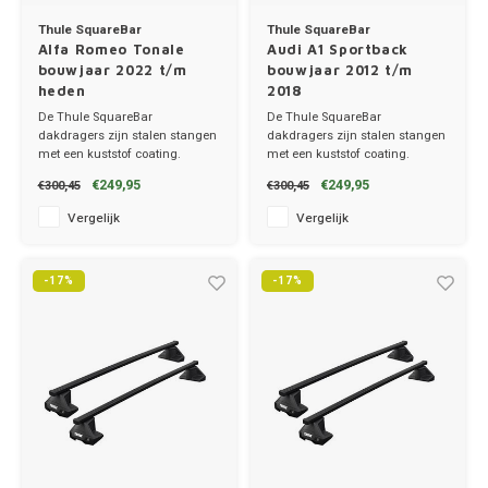
Thule SquareBar
Thule SquareBar
Toyot
Alfa Romeo Tonale
Audi A1 Sportback
bouwjaar 2022 t/m
bouwjaar 2012 t/m
Volks
heden
2018
De Thule SquareBar
De Thule SquareBar
dakdragers zijn stalen stangen
dakdragers zijn stalen stangen
Volvo
met een kuststof coating.
met een kuststof coating.
✔ set van 2 dragers
✔ set van 2 dragers
€249,95
€249,95
€300,45
€300,45
✔ stang breedte 3.2cm
✔ stang breedte 3.2cm
Xpeng
Vergelijk
Vergelijk
Zeekr
-17%
-17%