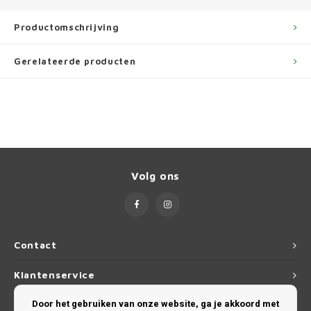
Ineos
Productomschrijving
Infiniti
Gerelateerde producten
Jagua
Jeep
Kia
Land 
Volg ons
Lexus
Lynk 
Contact
Klantenservice
Mazd
Door het gebruiken van onze website, ga je akkoord met
Mijn account
Merc