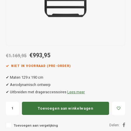
Hond
Trolleys
Chrys
Thule 
Fietskoffer
Hand, Heup en Body tassen
Citro
Thule
PickUp rek
Accessoires voor bij de tas
Cupra
Thule
Dakkoffertassen
Dacia
Thule
€993,95
€1.169,95
Dodg
NIET IN VOORRAAD (PRE-ORDER)
Fiat
✔ Maten 129 x 190 cm
✔ Aerodynamisch ontwerp
Ford
✔ Uitbreiden met drageraccessoires
Lees meer
Hond
Toevoegen aan winkelwagen
Hyund
Delen:
Toevoegen aan vergelijking