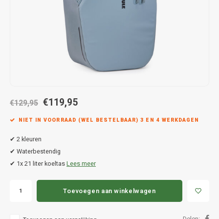
Hond
Trolleys
Chrys
Thule 
Fietskoffer
Hand, Heup en Body tassen
Citro
Thule
PickUp rek
Accessoires voor bij de tas
Cupra
Thule
Dakkoffertassen
Dacia
Thule
€119,95
Dodg
€129,95
NIET IN VOORRAAD (WEL BESTELBAAR) 3 EN 4 WERKDAGEN
Fiat
✔ 2 kleuren
Ford
✔ Waterbestendig
✔ 1x 21 liter koeltas
Lees meer
Hond
Toevoegen aan winkelwagen
Hyund
Delen: