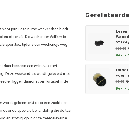
Gerelateerd
t voor jou! Deze ruime weekendtas biedt
Leren 
ol en stoer uit. De weekender William is
Waxed 
Stace
als sporttas, tijdens een weekendje weg
€69,95
Bekijk 
et daar binnenin een extra vak met
Onder
uiting. Deze weekendtas wordt geleverd met
voor l
reed en liggen daarom comfortabel in de
€
€7,95
Bekijk 
eer wordt gekenmerkt door een zachte en
en door de speciale behandeling die de tas
ilig en stofvrij op in onze meegeleverde