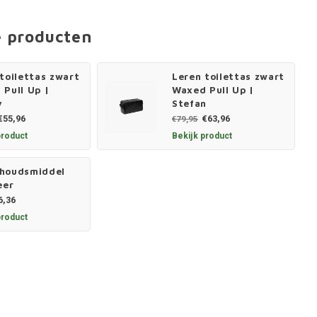
e producten
toilettas zwart
Leren toilettas zwart
Pull Up |
Waxed Pull Up |
y
Stefan
€55,96
€63,96
€79,95
product
Bekijk product
houdsmiddel
eer
6,36
product