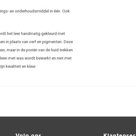
igings- en onderhoudsmiddel in één. Ook
ordt het leer handmatig gekleurd met
sen in plaats van verf en pigmenten. Deze
gen, maar in de poriën van de huid trekken
lleen met was wordt bewerkt en niet met
n kwaliteit en kleur.
Volg ons
Klantenser