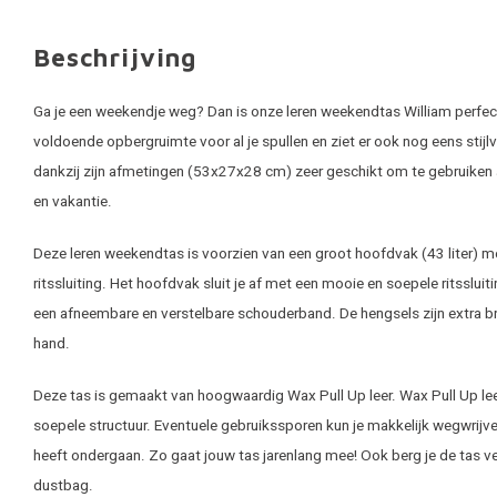
Beschrijving
Ga je een weekendje weg? Dan is onze leren weekendtas William perfec
voldoende opbergruimte voor al je spullen en ziet er ook nog eens stijlv
dankzij zijn afmetingen (53x27x28 cm) zeer geschikt om te gebruiken 
en vakantie.
Deze leren weekendtas is voorzien van een groot hoofdvak (43 liter) m
ritssluiting. Het hoofdvak sluit je af met een mooie en soepele ritssl
een afneembare en verstelbare schouderband. De hengsels zijn extra b
hand.
Deze tas is gemaakt van hoogwaardig Wax Pull Up leer. Wax Pull Up l
soepele structuur. Eventuele gebruikssporen kun je makkelijk wegwrijv
heeft ondergaan. Zo gaat jouw tas jarenlang mee! Ook berg je de tas ve
dustbag.