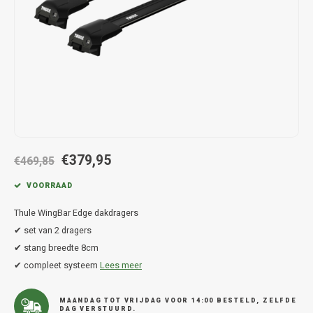
Hond
Trolleys
Chrys
Thule 
Fietskoffer
Hand, Heup en Body tassen
Citro
Thule
PickUp rek
Accessoires voor bij de tas
Cupra
Thule
Dakkoffertassen
Dacia
Thule
Dodg
€379,95
€469,85
Fiat
VOORRAAD
Thule WingBar Edge dakdragers
Ford
✔ set van 2 dragers
✔ stang breedte 8cm
Hond
✔ compleet systeem
Lees meer
Hyund
MAANDAG TOT VRIJDAG VOOR 14:00 BESTELD, ZELFDE
DAG VERSTUURD.