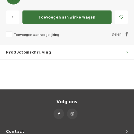
Ineos
Infiniti
Toevoegen aan winkelwagen
Jagua
Delen:
Toevoegen aan vergelijking
Jeep
Productomschrijving
Kia
Land 
Lexus
Volg ons
Lynk 
Mazd
Contact
Merc