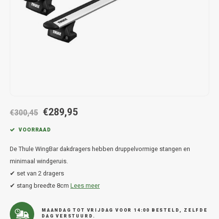
Hond
Trolleys
Chrys
Thule 
Fietskoffer
Hand, Heup en Body tassen
Citro
Thule
PickUp rek
Accessoires voor bij de tas
Cupra
Thule
Dakkoffertassen
Dacia
Thule
Dodg
€289,95
€300,45
Fiat
VOORRAAD
De Thule WingBar dakdragers hebben druppelvormige stangen en
Ford
minimaal windgeruis.
✔ set van 2 dragers
Hond
✔ stang breedte 8cm
Lees meer
Hyund
MAANDAG TOT VRIJDAG VOOR 14:00 BESTELD, ZELFDE
DAG VERSTUURD.