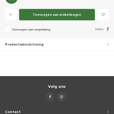
Ineos
Infiniti
Toevoegen aan winkelwagen
Jagua
Delen:
Toevoegen aan vergelijking
Jeep
Productomschrijving
Kia
Land 
Lexus
Volg ons
Lynk 
Mazd
Contact
Merc