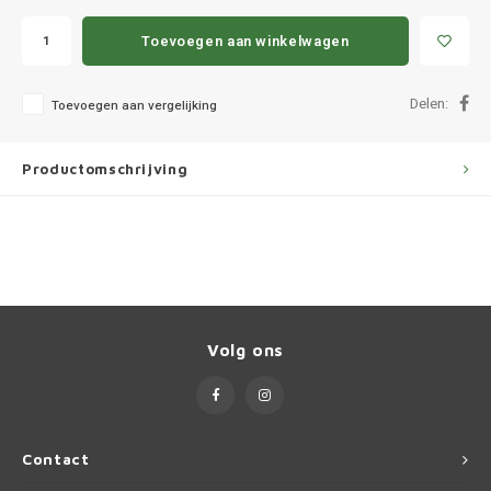
Ineos
Toevoegen aan winkelwagen
Infiniti
Delen:
Toevoegen aan vergelijking
Jagua
Jeep
Productomschrijving
Kia
Land 
Lexus
Volg ons
Lynk 
Mazd
Contact
Merc