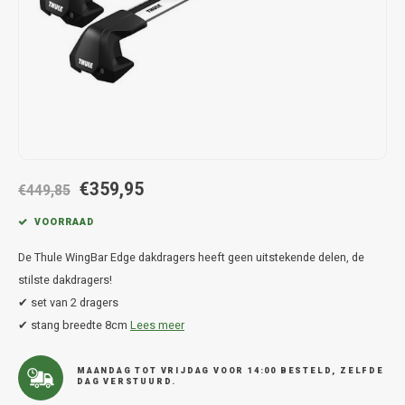
Hond
Trolleys
Chrys
Thule 
Fietskoffer
Hand, Heup en Body tassen
Citro
Thule
PickUp rek
Accessoires voor bij de tas
Cupra
Thule
Dakkoffertassen
Dacia
Thule
€359,95
Dodg
€449,85
VOORRAAD
Fiat
De Thule WingBar Edge dakdragers heeft geen uitstekende delen, de
Ford
stilste dakdragers!
✔ set van 2 dragers
Hond
✔ stang breedte 8cm
Lees meer
Hyund
MAANDAG TOT VRIJDAG VOOR 14:00 BESTELD, ZELFDE
DAG VERSTUURD.