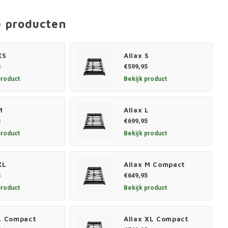
e producten
XS
Allax S
5
€599,95
product
Bekijk product
M
Allax L
5
€699,95
product
Bekijk product
XL
Allax M Compact
5
€649,95
product
Bekijk product
 L Compact
Allax XL Compact