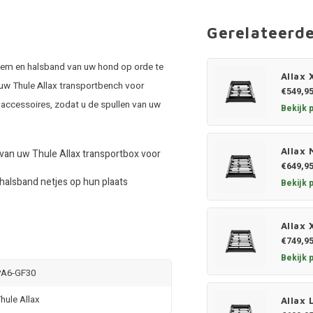
Gerelateerd
iem en halsband van uw hond op orde te
Allax 
 uw Thule Allax transportbench voor
€549,9
ccessoires, zodat u de spullen van uw
Bekijk 
Allax 
van uw Thule Allax transportbox voor
€649,9
halsband netjes op hun plaats
Bekijk 
Allax 
€749,9
Bekijk 
PA6-GF30
hule Allax
Allax