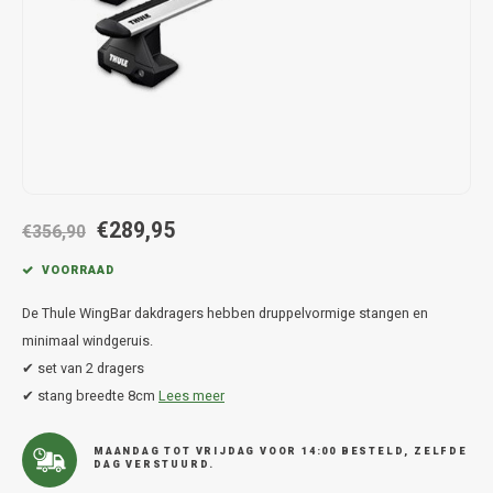
Hond
Trolleys
Chrys
Thule 
Fietskoffer
Hand, Heup en Body tassen
Citro
Thule
PickUp rek
Accessoires voor bij de tas
Cupra
Thule
Dakkoffertassen
Dacia
Thule
€289,95
Dodg
€356,90
VOORRAAD
Fiat
De Thule WingBar dakdragers hebben druppelvormige stangen en
Ford
minimaal windgeruis.
✔ set van 2 dragers
Hond
✔ stang breedte 8cm
Lees meer
Hyund
MAANDAG TOT VRIJDAG VOOR 14:00 BESTELD, ZELFDE
DAG VERSTUURD.