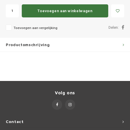
Ineos
Toevoegen aan winkelwagen
Infiniti
Delen:
Toevoegen aan vergelijking
Jagua
Jeep
Productomschrijving
Kia
Land 
Lexus
Volg ons
Lynk 
Mazd
Contact
Merc