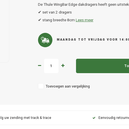
De Thule WingBar Edge dakdragers heeft geen uitsteke
✔ set van 2 dragers
✔ stang breedte 8cm
Lees meer
MAANDAG TOT VRIJDAG VOOR 14:0
To
Toevoegen aan vergelijking
lg uw zending met track & trace
Eenvoudig retourn