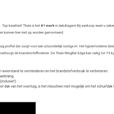
Top kwaliteit! Thule is het
#1 merk
in dakdragers! Bij aankoop weet u zeker
en kunnen hier niet op worden gemonteerd.
rofiel dat zorgt voor een uitzonderlijk rustige rit. Het hypermoderne desig
erhoogt de brandstofefficiëntie. De Thule WingBar Edge kan veilig tot 75 k
n weerstand te verminderen en het brandstofverbruik te verbeteren.
laadstang.
inclusief).
het dak van het voertuig, is het misschien niet mogelijk om het schuifd