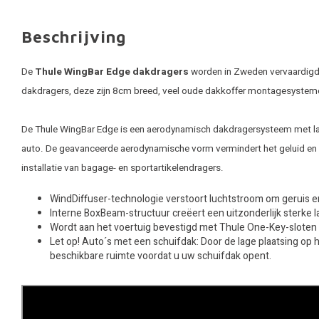
Beschrijving
De
Thule WingBar Edge dakdragers
worden in Zweden vervaardigd. 
dakdragers, deze zijn 8cm breed, veel oude dakkoffer montagesystem
De Thule WingBar Edge is een aerodynamisch dakdragersysteem met laag p
auto. De geavanceerde aerodynamische vorm vermindert het geluid en v
installatie van bagage- en sportartikelendragers.
WindDiffuser-technologie verstoort luchtstroom om geruis e
Interne BoxBeam-structuur creëert een uitzonderlijk sterke 
Wordt aan het voertuig bevestigd met Thule One-Key-sloten (
Let op! Auto´s met een schuifdak: Door de lage plaatsing op 
beschikbare ruimte voordat u uw schuifdak opent.