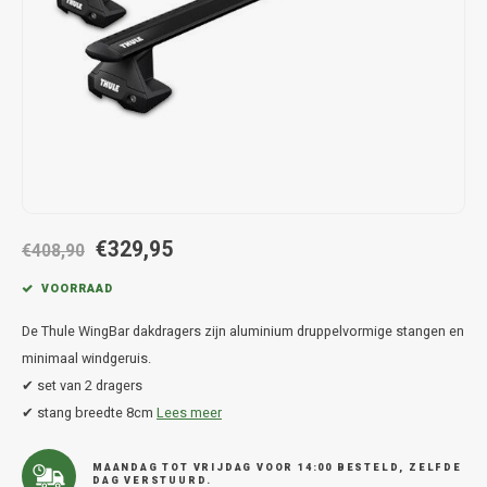
Hond
Trolleys
Chrys
Thule 
Fietskoffer
Hand, Heup en Body tassen
Citro
Thule
PickUp rek
Accessoires voor bij de tas
Cupra
Thule
Dakkoffertassen
Dacia
Thule
Dodg
€329,95
€408,90
Fiat
VOORRAAD
De Thule WingBar dakdragers zijn aluminium druppelvormige stangen en
Ford
minimaal windgeruis.
✔ set van 2 dragers
Hond
✔ stang breedte 8cm
Lees meer
Hyund
MAANDAG TOT VRIJDAG VOOR 14:00 BESTELD, ZELFDE
DAG VERSTUURD.