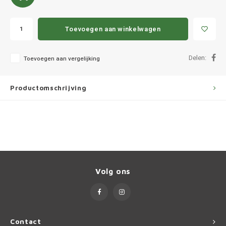
Ineos
Infiniti
Toevoegen aan winkelwagen
Jagua
Delen:
Toevoegen aan vergelijking
Jeep
Productomschrijving
Kia
Land 
Lexus
Volg ons
Lynk 
Mazd
Contact
Merc