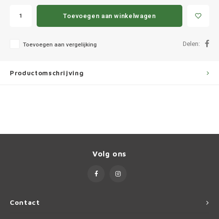
Ineos
Toevoegen aan winkelwagen
Infiniti
Delen:
Toevoegen aan vergelijking
Jagua
Productomschrijving
Jeep
Kia
Land 
Lexus
Volg ons
Lynk 
Mazd
Contact
Merc