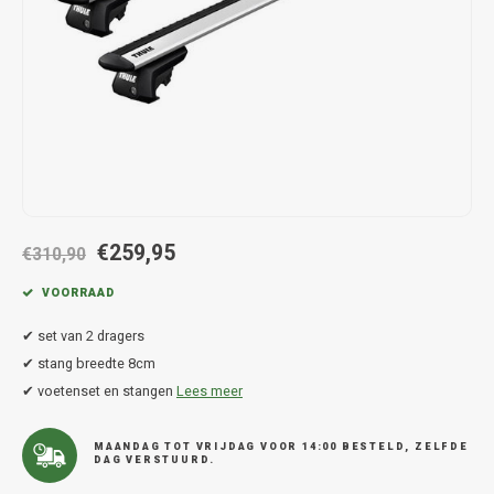
Hond
Trolleys
Chrys
Thule 
Fietskoffer
Hand, Heup en Body tassen
Citro
Thule
PickUp rek
Accessoires voor bij de tas
Cupra
Thule
Dakkoffertassen
Dacia
Thule
Dodg
€259,95
€310,90
Fiat
VOORRAAD
✔ set van 2 dragers
Ford
✔ stang breedte 8cm
✔ voetenset en stangen
Lees meer
Hond
Hyund
MAANDAG TOT VRIJDAG VOOR 14:00 BESTELD, ZELFDE
DAG VERSTUURD.