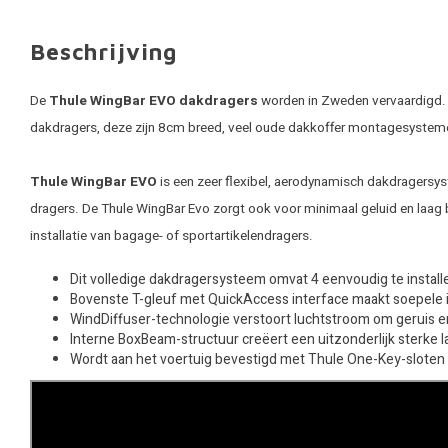
Beschrijving
De
Thule WingBar EVO dakdragers
worden in Zweden vervaardigd. T
dakdragers, deze zijn 8cm breed, veel oude dakkoffer montagesystem
Thule WingBar EVO
is een zeer flexibel, aerodynamisch dakdragersyst
dragers. De Thule WingBar Evo zorgt ook voor minimaal geluid en laag 
installatie van bagage- of sportartikelendragers.
Dit volledige dakdragersysteem omvat 4 eenvoudig te instal
Bovenste T-gleuf met QuickAccess interface maakt soepele in
WindDiffuser-technologie verstoort luchtstroom om geruis e
Interne BoxBeam-structuur creëert een uitzonderlijk sterke 
Wordt aan het voertuig bevestigd met Thule One-Key-sloten (