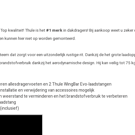
op kwaliteit! Thule is het
#1 merk
in dakdragers! Bij aankoop weet u zeker 
en kunnen hier niet op worden gemonteerd.
eem dat zorgt voor een uitzonderlijk rustige rit. Dankzij de het grote laado
brandstofverbruik dankzij het aerodynamische design. Hij kan veilig tot 75 
leren allesdragervoeten en 2 Thule WingBar Evo-laadstangen
stallatie en verwijdering van accessoires mogelijk
n weerstand te verminderen en het brandstofverbruik te verbeteren
laadstang
inclusief)