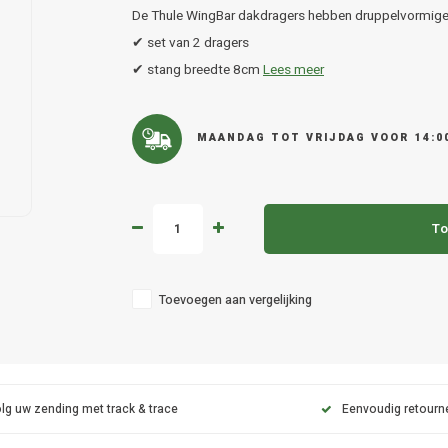
De Thule WingBar dakdragers hebben druppelvormige
✔ set van 2 dragers
✔ stang breedte 8cm
Lees meer
MAANDAG TOT VRIJDAG VOOR 14:0
To
Toevoegen aan vergelijking
lg uw zending met track & trace
Eenvoudig retourn