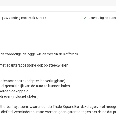
lg uw zending met track & trace
Eenvoudig retourn
een modderige en logge wielen meer in de kofferbak.
 met adapteraccessoire ook op steekwielen
teraccessoire (adapter los verkrijgbaar)
el gemakkelijk van de auto te kunnen halen
 worden gekoppeld
rager (inclusief sloten)
-the-bar'-systeem, waaronder de Thule SquareBar-dakdrager, met meeg
op diefstal verminderen, maar vormen geen garantie tegen het risico dat