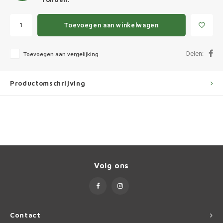
Ineos
Toevoegen aan winkelwagen
Infiniti
Jagua
Delen:
Toevoegen aan vergelijking
Jeep
Productomschrijving
Kia
Land 
Lexus
Volg ons
Lynk 
Mazd
Contact
Merc