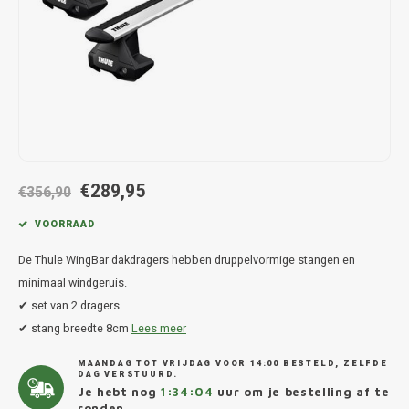
Hond
Trolleys
Chrys
Thule 
Fietskoffer
Hand, Heup en Body tassen
Citro
Thule
PickUp rek
Accessoires voor bij de tas
Cupra
Thule
Dakkoffertassen
Dacia
Thule
€289,95
Dodg
€356,90
VOORRAAD
Fiat
De Thule WingBar dakdragers hebben druppelvormige stangen en
Ford
minimaal windgeruis.
✔ set van 2 dragers
Hond
✔ stang breedte 8cm
Lees meer
MAANDAG TOT VRIJDAG VOOR 14:00 BESTELD, ZELFDE
Hyund
DAG VERSTUURD.
Je hebt nog
1:34:04
uur om je bestelling af te
ronden.