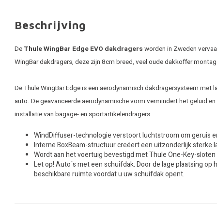
Beschrijving
De
Thule WingBar Edge EVO dakdragers
worden in Zweden vervaard
WingBar dakdragers, deze zijn 8cm breed, veel oude dakkoffer monta
De Thule WingBar Edge is een aerodynamisch dakdragersysteem met laag p
auto. De geavanceerde aerodynamische vorm vermindert het geluid en v
installatie van bagage- en sportartikelendragers.
WindDiffuser-technologie verstoort luchtstroom om geruis e
Interne BoxBeam-structuur creëert een uitzonderlijk sterke 
Wordt aan het voertuig bevestigd met Thule One-Key-sloten (
Let op! Auto´s met een schuifdak: Door de lage plaatsing op 
beschikbare ruimte voordat u uw schuifdak opent.