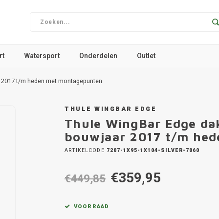
rt
Watersport
Onderdelen
Outlet
r 2017 t/m heden met montagepunten
THULE WINGBAR EDGE
Thule WingBar Edge da
bouwjaar 2017 t/m he
ARTIKELCODE
7207-1X95-1X104-SILVER-7060
€359,95
€449,85
VOORRAAD