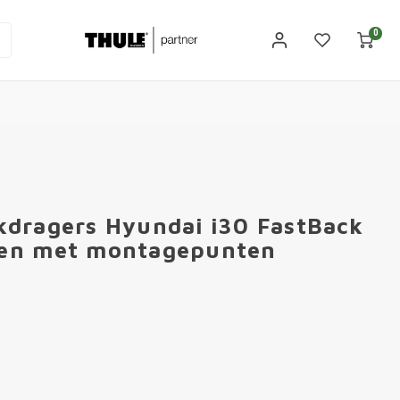
0
kdragers Hyundai i30 FastBack
den met montagepunten