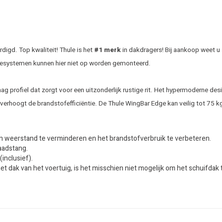
igd. Top kwaliteit! Thule is het
#1 merk
in dakdragers! Bij aankoop weet u 
gesystemen kunnen hier niet op worden gemonteerd.
rofiel dat zorgt voor een uitzonderlijk rustige rit. Het hypermoderne desig
erhoogt de brandstofefficiëntie. De Thule WingBar Edge kan veilig tot 75 k
n weerstand te verminderen en het brandstofverbruik te verbeteren.
laadstang.
inclusief).
het dak van het voertuig, is het misschien niet mogelijk om het schuifd