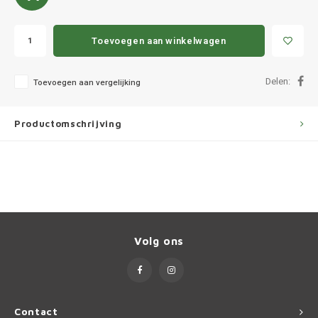
Ineos
Infiniti
Toevoegen aan winkelwagen
Jagua
Delen:
Toevoegen aan vergelijking
Jeep
Productomschrijving
Kia
Land 
Lexus
Volg ons
Lynk 
Mazd
Contact
Merc