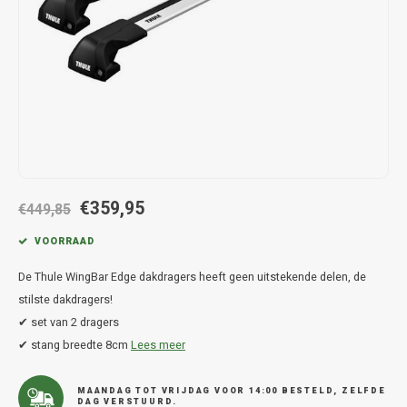
Hond
Trolleys
Chrys
Thule 
Fietskoffer
Hand, Heup en Body tassen
Citro
Thule
PickUp rek
Accessoires voor bij de tas
Cupra
Thule
Dakkoffertassen
Dacia
Thule
Dodg
€359,95
€449,85
Fiat
VOORRAAD
De Thule WingBar Edge dakdragers heeft geen uitstekende delen, de
Ford
stilste dakdragers!
✔ set van 2 dragers
Hond
✔ stang breedte 8cm
Lees meer
Hyund
MAANDAG TOT VRIJDAG VOOR 14:00 BESTELD, ZELFDE
DAG VERSTUURD.