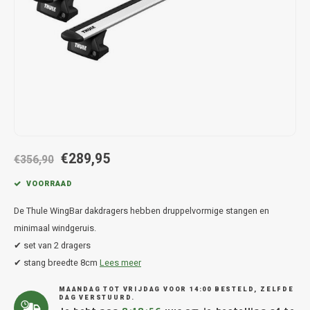
Hond
Trolleys
Chrys
Thule 
Fietskoffer
Hand, Heup en Body tassen
Citro
Thule
PickUp rek
Accessoires voor bij de tas
Cupra
Thule
Dakkoffertassen
Dacia
Thule
Dodg
€289,95
€356,90
Fiat
VOORRAAD
De Thule WingBar dakdragers hebben druppelvormige stangen en
Ford
minimaal windgeruis.
✔ set van 2 dragers
Hond
✔ stang breedte 8cm
Lees meer
Hyund
MAANDAG TOT VRIJDAG VOOR 14:00 BESTELD, ZELFDE
DAG VERSTUURD.