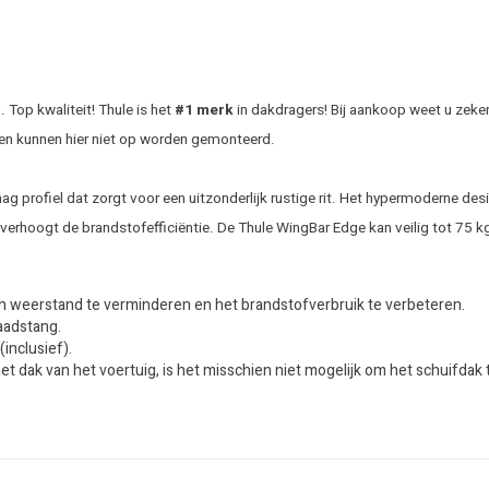
Top kwaliteit! Thule is het
#1 merk
in dakdragers! Bij aankoop weet u zeker
en kunnen hier niet op worden gemonteerd.
rofiel dat zorgt voor een uitzonderlijk rustige rit. Het hypermoderne desig
erhoogt de brandstofefficiëntie. De Thule WingBar Edge kan veilig tot 75 k
n weerstand te verminderen en het brandstofverbruik te verbeteren.
laadstang.
inclusief).
het dak van het voertuig, is het misschien niet mogelijk om het schuifd