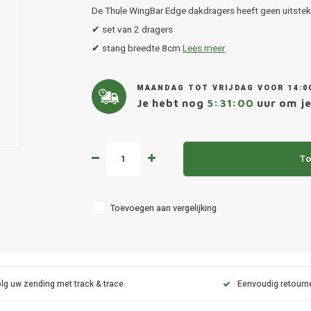
De Thule WingBar Edge dakdragers heeft geen uitsteke
✔ set van 2 dragers
✔ stang breedte 8cm
Lees meer
MAANDAG TOT VRIJDAG VOOR 14:0
Je hebt nog
5:30:59
uur om je
To
Toevoegen aan vergelijking
lg uw zending met track & trace
Eenvoudig retourn