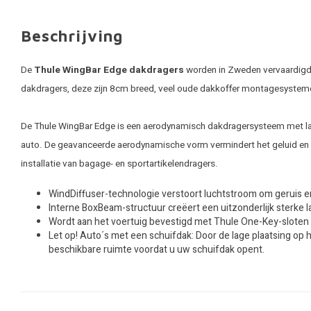
Beschrijving
De
Thule WingBar Edge dakdragers
worden in Zweden vervaardigd. 
dakdragers, deze zijn 8cm breed, veel oude dakkoffer montagesystem
De Thule WingBar Edge is een aerodynamisch dakdragersysteem met laag p
auto. De geavanceerde aerodynamische vorm vermindert het geluid en v
installatie van bagage- en sportartikelendragers.
WindDiffuser-technologie verstoort luchtstroom om geruis e
Interne BoxBeam-structuur creëert een uitzonderlijk sterke 
Wordt aan het voertuig bevestigd met Thule One-Key-sloten (
Let op! Auto´s met een schuifdak: Door de lage plaatsing op 
beschikbare ruimte voordat u uw schuifdak opent.