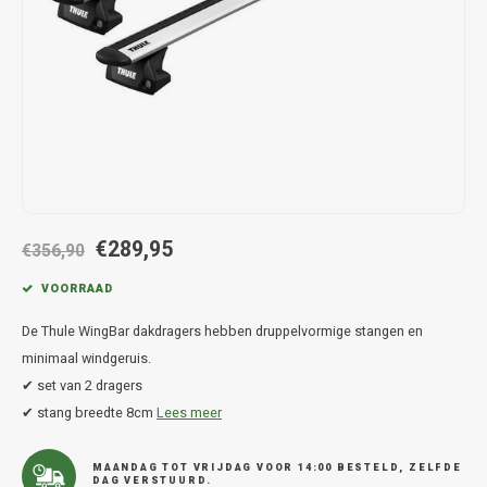
Hond
Trolleys
Chrys
Thule 
Fietskoffer
Hand, Heup en Body tassen
Citro
Thule
PickUp rek
Accessoires voor bij de tas
Cupra
Thule
Dakkoffertassen
Dacia
Thule
Dodg
€289,95
€356,90
Fiat
VOORRAAD
De Thule WingBar dakdragers hebben druppelvormige stangen en
Ford
minimaal windgeruis.
✔ set van 2 dragers
Hond
✔ stang breedte 8cm
Lees meer
Hyund
MAANDAG TOT VRIJDAG VOOR 14:00 BESTELD, ZELFDE
DAG VERSTUURD.