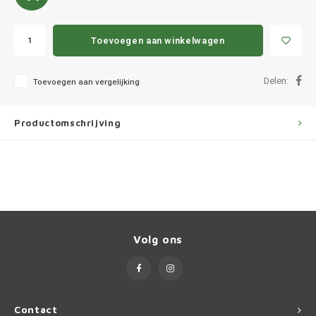
Ineos
Infiniti
Toevoegen aan winkelwagen
Jagua
Delen:
Toevoegen aan vergelijking
Jeep
Productomschrijving
Kia
Land 
Lexus
Volg ons
Lynk 
Mazd
Contact
Merc