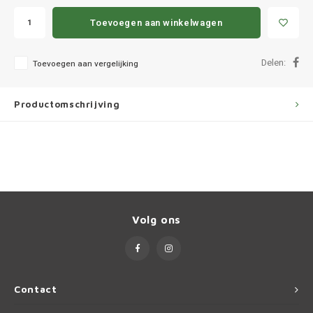
Ineos
Toevoegen aan winkelwagen
Infiniti
Delen:
Toevoegen aan vergelijking
Jagua
Productomschrijving
Jeep
Kia
Land 
Lexus
Volg ons
Lynk 
Mazd
Contact
Merc