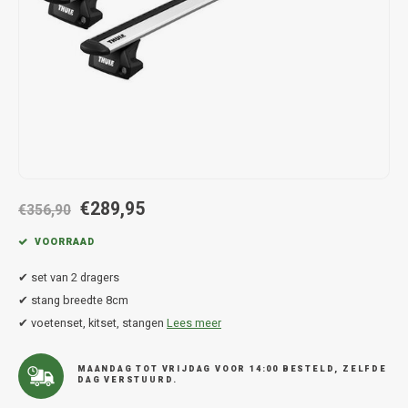
Hond
Trolleys
Chrys
Thule 
Fietskoffer
Hand, Heup en Body tassen
Citro
Thule
PickUp rek
Accessoires voor bij de tas
Cupra
Thule
Dakkoffertassen
Dacia
Thule
Dodg
€289,95
€356,90
Fiat
VOORRAAD
✔ set van 2 dragers
Ford
✔ stang breedte 8cm
✔ voetenset, kitset, stangen
Lees meer
Hond
Hyund
MAANDAG TOT VRIJDAG VOOR 14:00 BESTELD, ZELFDE
DAG VERSTUURD.