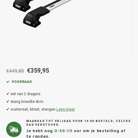
Hond
Trolleys
Chrys
Thule 
Fietskoffer
Hand, Heup en Body tassen
Citro
Thule
PickUp rek
Accessoires voor bij de tas
Cupra
Thule
Dakkoffertassen
Dacia
Thule
Dodg
€359,95
€449,85
Fiat
VOORRAAD
✔ set van 2 dragers
Ford
✔ stang breedte 8cm
✔ voetenset, kitset, stangen
Lees meer
Hond
MAANDAG TOT VRIJDAG VOOR 14:00 BESTELD, ZELFDE
Hyund
DAG VERSTUURD.
Je hebt nog
0:56:10
uur om je bestelling af
te ronden.