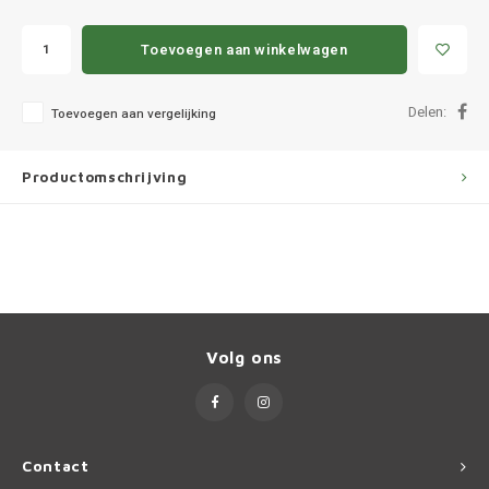
Ineos
Toevoegen aan winkelwagen
Infiniti
Delen:
Jagua
Toevoegen aan vergelijking
Jeep
Productomschrijving
Kia
Land 
Lexus
Volg ons
Lynk 
Mazd
Contact
Merc