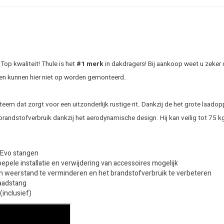
op kwaliteit! Thule is het
#1 merk
in dakdragers! Bij aankoop weet u zeker 
en kunnen hier niet op worden gemonteerd.
eem dat zorgt voor een uitzonderlijk rustige rit. Dankzij de het grote laado
brandstofverbruik dankzij het aerodynamische design. Hij kan veilig tot 75 
r Evo stangen
ele installatie en verwijdering van accessoires mogelijk
n weerstand te verminderen en het brandstofverbruik te verbeteren
laadstang
inclusief)