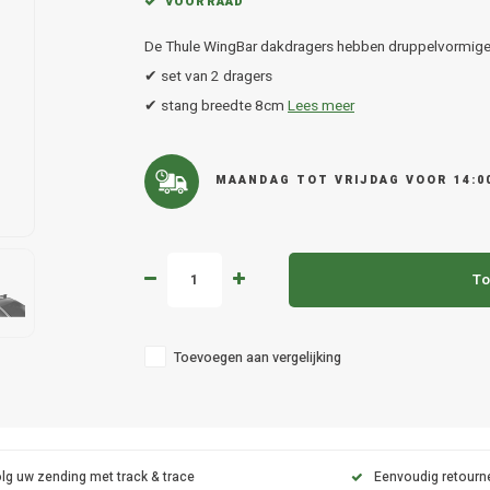
VOORRAAD
De Thule WingBar dakdragers hebben druppelvormige
✔ set van 2 dragers
✔ stang breedte 8cm
Lees meer
MAANDAG TOT VRIJDAG VOOR 14:0
To
Toevoegen aan vergelijking
lg uw zending met track & trace
Eenvoudig retourn