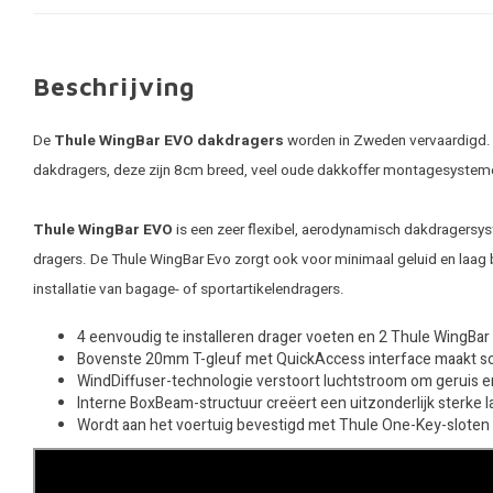
Beschrijving
De
Thule WingBar EVO dakdragers
worden in Zweden vervaardigd. T
dakdragers, deze zijn 8cm breed, veel oude dakkoffer montagesystem
Thule WingBar EVO
is een zeer flexibel, aerodynamisch dakdragersyst
dragers. De Thule WingBar Evo zorgt ook voor minimaal geluid en laag 
installatie van bagage- of sportartikelendragers.
4 eenvoudig te installeren drager voeten en 2 Thule WingBa
Bovenste 20mm T-gleuf met QuickAccess interface maakt soep
WindDiffuser-technologie verstoort luchtstroom om geruis e
Interne BoxBeam-structuur creëert een uitzonderlijk sterke 
Wordt aan het voertuig bevestigd met Thule One-Key-sloten (