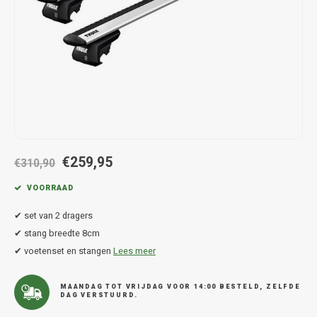
Hond
Trolleys
Chrys
Thule 
Fietskoffer
Hand, Heup en Body tassen
Citro
Thule
PickUp rek
Accessoires voor bij de tas
Cupra
Thule
Dakkoffertassen
Dacia
Thule
Dodg
€259,95
€310,90
Fiat
VOORRAAD
✔ set van 2 dragers
Ford
✔ stang breedte 8cm
✔ voetenset en stangen
Lees meer
Hond
Hyund
MAANDAG TOT VRIJDAG VOOR 14:00 BESTELD, ZELFDE
DAG VERSTUURD.