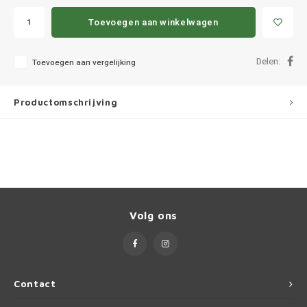
Ineos
Toevoegen aan winkelwagen
Infiniti
Delen:
Toevoegen aan vergelijking
Jagua
Productomschrijving
Jeep
Kia
Land 
Lexus
Volg ons
Lynk 
Mazd
Contact
Merc