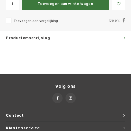
Ineos
Toevoegen aan winkelwagen
Infiniti
Delen:
Toevoegen aan vergelijking
Jagua
Productomschrijving
Jeep
Kia
Land 
Volg ons
Lexus
Lynk 
Contact
Mazd
Klantenservice
Merc