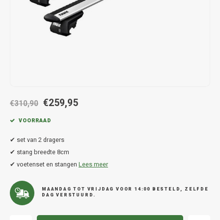
Hond
Trolleys
Chrys
Thule 
Fietskoffer
Hand, Heup en Body tassen
Citro
Thule
PickUp rek
Accessoires voor bij de tas
Cupra
Thule
Dakkoffertassen
Dacia
Thule
€259,95
Dodg
€310,90
VOORRAAD
Fiat
✔ set van 2 dragers
Ford
✔ stang breedte 8cm
✔ voetenset en stangen
Lees meer
Hond
MAANDAG TOT VRIJDAG VOOR 14:00 BESTELD, ZELFDE
DAG VERSTUURD.
Hyund