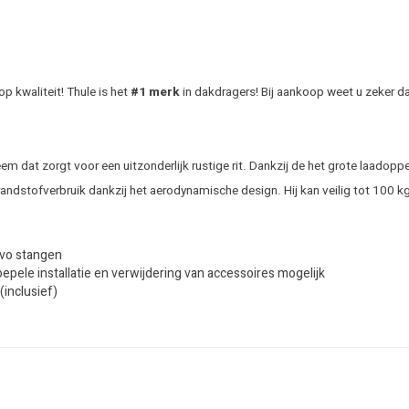
 kwaliteit! Thule is het
#1 merk
in dakdragers! Bij aankoop weet u zeker da
m dat zorgt voor een uitzonderlijk rustige rit. Dankzij de het grote laadopp
randstofverbruik dankzij het aerodynamische design. Hij kan veilig tot 100
Evo stangen
ele installatie en verwijdering van accessoires mogelijk
inclusief)